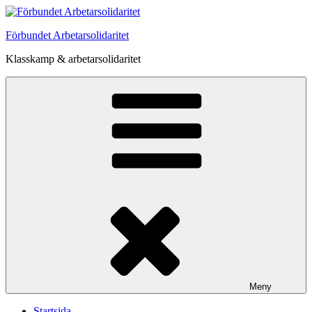
Hoppa
till
Förbundet Arbetarsolidaritet
innehåll
Klasskamp & arbetarsolidaritet
Meny
Startsida