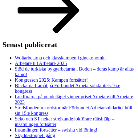
Senast publicerat
Woltarbetarna och klasskampen i gigekonomin
Arbetare till Arbetare 2025
Stöd de turkiska byggarbetarna i Boden – deras kamp är allas
kamp!
Kongressen 2025: Kampen fortsätter!
Blickarna framåt på Förbundet Arbetarsolidaritets 16:e
kongress
Lokförarna på pendeltåget vinner priset Arbetare till Arbetare
2023
Stridsfonden rekordstor när Förbundet Arbetarsolidaritet höll
sin 15:e kongress
Seko och ST nekar strejkande lokförare rättshjälp –
insamlingen fortsätter
Insamlingen fortsätter – swisha vid löning!
Skyddsstoppet igång