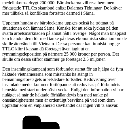
medelinkomst drygt 200 000. Bärplockarna vill resa hem men
förkastade TTLC:s skambud enligt Dalarnas Tidningar. De kräver
mer tillbaka så konflikten fortsätter därmed i Särna.
Uppemot hundra av bärplockarna uppges också ha tröttnat på
situationen och lämnat Särna. Kanske för att söka lyckan på den
svarta arbetsmarknaden på annat håll i Sverige. Något man knappast
kan klandra dem för med tanke på deras ekonomiska situation om de
skulle återvända till Vietnam. Dessa personer kan ironiskt nog ge
TTLC klirr i kassan då företaget även tagit ut en
rymmningsdeposition på närmare 25 000 kronor per person. Det
skulle om dessa siffror stämmer ge företaget 2,5 miljoner.
Den insamlingskampanj som förbundet startat för att hjälpa de fyra
häktade vietnameserna som misstänks ha stängt in
bemanningsföretagets arbetsledare fortsätter. Redovisning över
insamlade medel kommer fortlöpande att redovisas på förbundets
hemsida med start under nästa vecka. Enligt den information vi har i
nuläget så mår de häktade förhållandevis bra med tanke på
omständigheterna men är ordentligt besvikna på vad som dom
uppfattar som en välplanerad slavhandel där ingen vill ta ansvar.
Kategorier