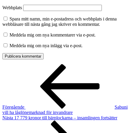
Webbplats
Spara mitt namn, min e-postadress och webbplats i denna
webbläsare till nästa gång jag skriver en kommentar.
Meddela mig om nya kommentarer via e-post.
Meddela mig om nya inlägg via e-post.
Inläggsnavigering
Föregående
inlägg
Föregående
Sabuni
vill ha låglönemarknad för invandrare
Nästa
Nästa
17 779 kronor till bärplockarna – insamlingen fortsätter
inlägg