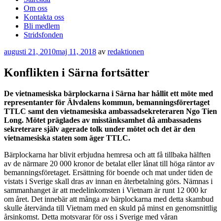
Om oss
Kontakta oss
Bli medlem
Stridsfonden
Publicerat
augusti 21, 2010
maj 11, 2018
av
redaktionen
Konflikten i Särna fortsätter
De vietnamesiska bärplockarna i Särna har hållit ett möte med
representanter för Älvdalens kommun, bemanningsförertaget
TTLC samt den vietnamesiska ambassadsekreteraren Ngo Tien
Long. Mötet präglades av misstänksamhet då ambassadens
sekreterare själv agerade tolk under mötet och det är den
vietnamesiska staten som äger TTLC.
Bärplockarna har blivit erbjudna hemresa och att få tillbaka hälften
av de närmare 20 000 kronor de betalat eller lånat till höga räntor av
bemanningsföretaget. Ersättning för boende och mat under tiden de
vistats i Sverige skall dras av innan en återbetalning görs. Nämnas i
sammanhanget är att medelinkomsten i Vietnam är runt 12 000 kr
om året. Det innebär att många av bärplockarna med detta skambud
skulle återvända till Vietnam med en skuld på minst en genomsnittlig
årsinkomst. Detta motsvarar för oss i Sverige med våran