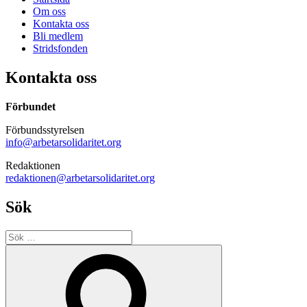
Om oss
Kontakta oss
Bli medlem
Stridsfonden
Kontakta oss
Förbundet
Förbundsstyrelsen
info@arbetarsolidaritet.org
Redaktionen
redaktionen@arbetarsolidaritet.org
Sök
Sök
efter:
Sök