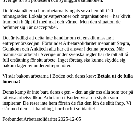
Sverige för att protestera och synliggöra situationen.
De första nätterna har arbetarna tvingats sova i en bil i 20
minusgrader. Lokala privatpersoner och organisationer – har klivit
fram och hjälpt till med mat och värme. Men den situation de
befinner sig i är oacceptabel.
Det är tydligt att detta inte handlar om ett enskilt misstag i
entreprenörskedjan. Förbundet Arbetarsolidaritet menar att Stegra,
Gemkom och Ankitech alla har ett ansvar i denna process. När
människor arbetat i Sverige under svenska regler har de rätt att få
full ersättning för sitt arbete. Inget företag ska kunna skydda sig
bakom lager av underentreprenörer.
Vi står bakom arbetarna i Boden och deras krav:
Betala ut de fulla
lönerna!
Deras kamp är inte bara deras egen – den angår oss alla som tror på
rättvisa arbetsvillkor. Arbetarna i Boden visar en styrka som
inspirerar. De reser inte hem förrän de fått den lön de slitit ihop. Vi
står med dem – i handling, i ord och i solidaritet.
Förbundet Arbetarsolidaritet 2025-12-05