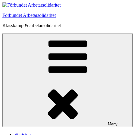
Hoppa
till
Förbundet Arbetarsolidaritet
innehåll
Klasskamp & arbetarsolidaritet
Meny
Startsida