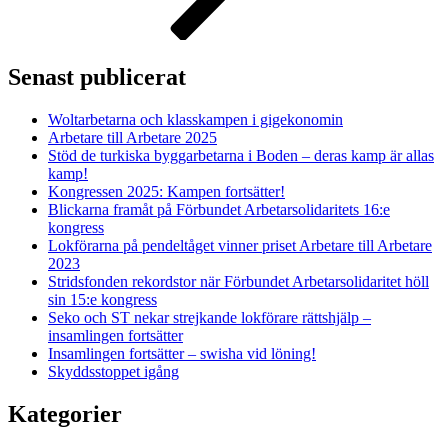
Senast publicerat
Woltarbetarna och klasskampen i gigekonomin
Arbetare till Arbetare 2025
Stöd de turkiska byggarbetarna i Boden – deras kamp är allas
kamp!
Kongressen 2025: Kampen fortsätter!
Blickarna framåt på Förbundet Arbetarsolidaritets 16:e
kongress
Lokförarna på pendeltåget vinner priset Arbetare till Arbetare
2023
Stridsfonden rekordstor när Förbundet Arbetarsolidaritet höll
sin 15:e kongress
Seko och ST nekar strejkande lokförare rättshjälp –
insamlingen fortsätter
Insamlingen fortsätter – swisha vid löning!
Skyddsstoppet igång
Kategorier