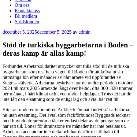
Om oss
Kontakta oss
Bli medlem
Stridsfonden
Publicerat
december 5, 2025
december 5, 2025
av
admin
Stöd de turkiska byggarbetarna i Boden –
deras kamp är allas kamp!
Förbundet Arbetarsolidaritet uttrycker sitt fulla stöd till de turkiska
byggarbetare som rest hela vägen till Boden för att kräva ut sin
rättmätiga lön efter månader av hårt arbete vid uppförandet av
Stegras stålverk. Arbetarna beskriver hur de under perioden oktober
2024 till mars 2025 arbetade långt över heltid, ofta 300–320 timmar
per månad, i hårt klimat och även under helgdagar. Trots det har de
inte fått den ersättning som de enligt lag och avtal har rätt till.
Efter att underentreprenören Ankitech lämnat landet står arbetarna
nu utan ersättning. Det avtal som fackförbundet Byggnads tecknat
med huvudentreprenören täcker endast delar av de pengar som de
har rätt till. Löner för åtminstone tre månader har inte betalats ut.
Arbetarna accepterar inte detta och har därför rest tillbaka till