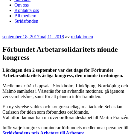
Om oss
Kontakta oss
Bli medlem
Stridsfonden
Publicerat
september 18, 2017
maj 11, 2018
av
redaktionen
Förbundet Arbetarsolidaritets nionde
kongress
Lördagen den 2 september var det dags för Förbundet
Arbetarsolidaritets årliga kongress, den nionde i ordningen.
Medlemmar från Uppsala. Stockholm, Linköping, Norrköping och
Malmö samlades i Västerås för att avhandla motioner, gå igenom
verksamhetsåret, samt för att planera inför framtiden.
En ny styrelse valdes och kongressdeltagarna tackade Sebastian
Carlsson för tiden som förbundets ordförande.
Väl utfört lämnar han nu över ordförandeskapet till Martin Franzén.
Inför varje kongress nominerar förbundets medlemmar personer till
Stridsfondens pris Arbetare till Arbetare
.