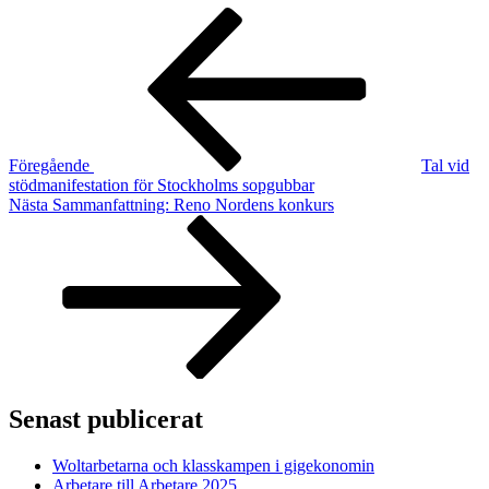
Inläggsnavigering
Föregående
inlägg
Föregående
Tal vid
stödmanifestation för Stockholms sopgubbar
Nästa
Nästa
Sammanfattning: Reno Nordens konkurs
inlägg
Senast publicerat
Woltarbetarna och klasskampen i gigekonomin
Arbetare till Arbetare 2025