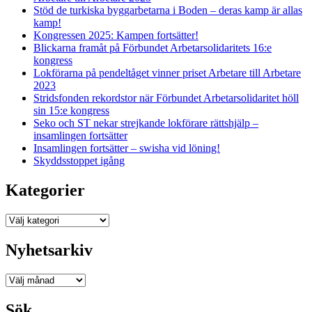
Stöd de turkiska byggarbetarna i Boden – deras kamp är allas
kamp!
Kongressen 2025: Kampen fortsätter!
Blickarna framåt på Förbundet Arbetarsolidaritets 16:e
kongress
Lokförarna på pendeltåget vinner priset Arbetare till Arbetare
2023
Stridsfonden rekordstor när Förbundet Arbetarsolidaritet höll
sin 15:e kongress
Seko och ST nekar strejkande lokförare rättshjälp –
insamlingen fortsätter
Insamlingen fortsätter – swisha vid löning!
Skyddsstoppet igång
Kategorier
Kategorier
Nyhetsarkiv
Nyhetsarkiv
Sök