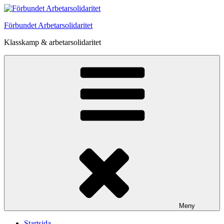
Hoppa
till
Förbundet Arbetarsolidaritet
innehåll
Klasskamp & arbetarsolidaritet
Meny
Startsida