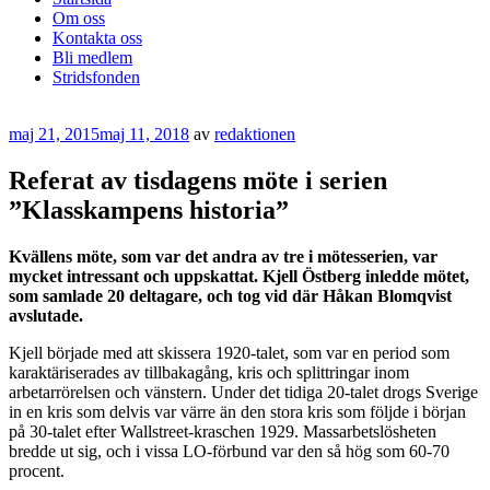
Om oss
Kontakta oss
Bli medlem
Stridsfonden
Publicerat
maj 21, 2015
maj 11, 2018
av
redaktionen
Referat av tisdagens möte i serien
”Klasskampens historia”
Kvällens möte, som var det andra av tre i mötesserien, var
mycket intressant och uppskattat. Kjell Östberg inledde mötet,
som samlade 20 deltagare, och tog vid där Håkan Blomqvist
avslutade.
Kjell började med att skissera 1920-talet, som var en period som
karaktäriserades av tillbakagång, kris och splittringar inom
arbetarrörelsen och vänstern. Under det tidiga 20-talet drogs Sverige
in en kris som delvis var värre än den stora kris som följde i början
på 30-talet efter Wallstreet-kraschen 1929. Massarbetslösheten
bredde ut sig, och i vissa LO-förbund var den så hög som 60-70
procent.