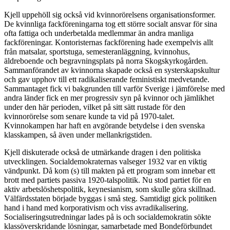
Kjell uppehöll sig också vid kvinnorörelsens organisationsformer.
De kvinnliga fackföreningarna tog ett större socialt ansvar för sina
ofta fattiga och underbetalda medlemmar än andra manliga
fackföreningar. Kontoristernas fackförening hade exempelvis allt
från matsalar, sportstuga, semesteranläggning, kvinnohus,
äldreboende och begravningsplats på norra Skogskyrkogården.
Sammanförandet av kvinnorna skapade också en systerskapskultur
och gav upphov till ett radikaliserande feministiskt medvetande.
Sammantaget fick vi bakgrunden till varför Sverige i jämförelse med
andra länder fick en mer progressiv syn på kvinnor och jämlikhet
under den här perioden, vilket på sitt sätt rustade för den
kvinnorörelse som senare kunde ta vid på 1970-talet.
Kvinnokampen har haft en avgörande betydelse i den svenska
klasskampen, så även under mellankrigstiden.
Kjell diskuterade också de utmärkande dragen i den politiska
utvecklingen. Socialdemokraternas valseger 1932 var en viktig
vändpunkt. Då kom (s) till makten på ett program som innebar ett
brott med partiets passiva 1920-talspolitik. Nu stod partiet för en
aktiv arbetslöshetspolitik, keynesianism, som skulle göra skillnad.
Välfärdsstaten började byggas i små steg. Samtidigt gick politiken
hand i hand med korporativism och viss avradikalisering.
Socialiseringsutredningar lades på is och socialdemokratin sökte
klassöverskridande lösningar, samarbetade med Bondeförbundet