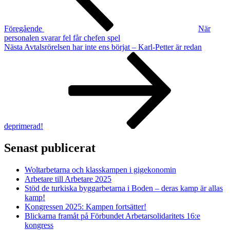
Föregående
När
personalen svarar fel får chefen spel
Nästa
Nästa
Avtalsrörelsen har inte ens börjat – Karl-Petter är redan
inlägg
deprimerad!
Senast publicerat
Woltarbetarna och klasskampen i gigekonomin
Arbetare till Arbetare 2025
Stöd de turkiska byggarbetarna i Boden – deras kamp är allas
kamp!
Kongressen 2025: Kampen fortsätter!
Blickarna framåt på Förbundet Arbetarsolidaritets 16:e
kongress