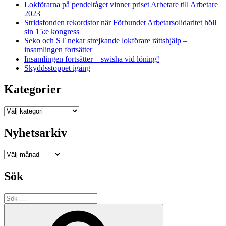
Lokförarna på pendeltåget vinner priset Arbetare till Arbetare
2023
Stridsfonden rekordstor när Förbundet Arbetarsolidaritet höll
sin 15:e kongress
Seko och ST nekar strejkande lokförare rättshjälp –
insamlingen fortsätter
Insamlingen fortsätter – swisha vid löning!
Skyddsstoppet igång
Kategorier
Kategorier
Nyhetsarkiv
Nyhetsarkiv
Sök
Sök
efter:
Sök