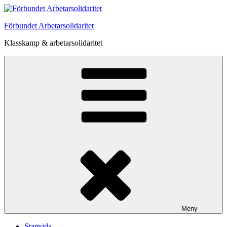
Hoppa
till
Förbundet Arbetarsolidaritet
innehåll
Klasskamp & arbetarsolidaritet
Meny
Startsida