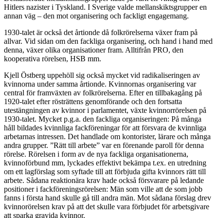
Hitlers nazister i Tyskland. I Sverige valde mellanskiktsgrupper en
annan väg – den mot organisering och fackligt engagemang.
1930-talet är också det årtionde då folkrörelserna växer fram på
allvar. Vid sidan om den fackliga organisering, och hand i hand med
denna, växer olika organisationer fram. Alltifrån PRO, den
kooperativa rörelsen, HSB mm.
Kjell Östberg uppehöll sig också mycket vid radikaliseringen av
kvinnorna under samma årtionde. Kvinnornas organisering var
central för framväxten av folkrörelserna. Efter en tillbakagång på
1920-talet efter rösträttens genomförande och den fortsatta
utestängningen av kvinnor i parlamentet, växte kvinnorrörelsen på
1930-talet. Mycket p.g.a. den fackliga organiseringen: På många
håll bildades kvinnliga fackföreningar för att försvara de kvinnliga
arbetarnas intressen. Det handlade om kontorister, lärare och många
andra grupper. ”Rätt till arbete” var en förenande paroll för denna
rörelse. Rörelsen i form av de nya fackliga organisationerna,
kvinnoförbund mm, lyckades effektivt bekämpa t.ex. en utredning
om ett lagförslag som syftade till att förbjuda gifta kvinnors rätt till
arbete. Sådana reaktionära krav hade också försvarare på ledande
positioner i fackföreningsrörelsen: Män som ville att de som jobb
fanns i första hand skulle gå till andra män. Mot sådana förslag drev
kvinnorörelsen krav på att det skulle vara förbjudet för arbetsgivare
att sparka gravida kvinnor.