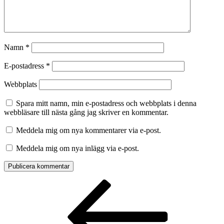
Namn
*
E-postadress
*
Webbplats
Spara mitt namn, min e-postadress och webbplats i denna
webbläsare till nästa gång jag skriver en kommentar.
Meddela mig om nya kommentarer via e-post.
Meddela mig om nya inlägg via e-post.
Inläggsnavigering
Föregående
inlägg