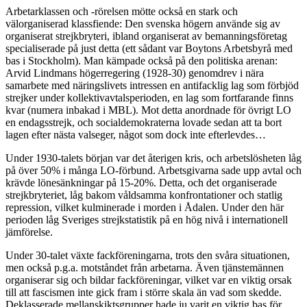
Arbetarklassen och -rörelsen mötte också en stark och
välorganiserad klassfiende: Den svenska högern använde sig av
organiserat strejkbryteri, ibland organiserat av bemanningsföretag
specialiserade på just detta (ett sådant var Boytons Arbetsbyrå med
bas i Stockholm). Man kämpade också på den politiska arenan:
Arvid Lindmans högerregering (1928-30) genomdrev i nära
samarbete med näringslivets intressen en antifacklig lag som förbjöd
strejker under kollektivavtalsperioden, en lag som fortfarande finns
kvar (numera inbakad i MBL). Mot detta anordnade för övrigt LO
en endagsstrejk, och socialdemokraterna lovade sedan att ta bort
lagen efter nästa valseger, något som dock inte efterlevdes…
Under 1930-talets början var det återigen kris, och arbetslösheten låg
på över 50% i många LO-förbund. Arbetsgivarna sade upp avtal och
krävde lönesänkningar på 15-20%. Detta, och det organiserade
strejkbryteriet, låg bakom våldsamma konfrontationer och statlig
repression, vilket kulminerade i morden i Ådalen. Under den här
perioden låg Sveriges strejkstatistik på en hög nivå i internationell
jämförelse.
Under 30-talet växte fackföreningarna, trots den svåra situationen,
men också p.g.a. motståndet från arbetarna. Även tjänstemännen
organiserar sig och bildar fackföreningar, vilket var en viktig orsak
till att fascismen inte gick fram i större skala än vad som skedde.
Deklasserade mellanskiktsgrupper hade ju varit en viktig bas för