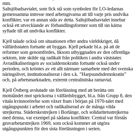
mm.
Saltsjöbadsavtalet, som fick stå som symbolen för LO-ledarnas
gemensamma intresse med arbetsgivarna att till varje pris undvika
konflikter, var en annan sida av detta. Saltsjöbadsavtalet innebar
också ett utvecklande av förhandlingsformer som till sin kärna
syftade till att undvika konflikter.
Kjell talade också om situationen efter andra världskriget, då
välfärdsstaten fortsatte att byggas. Kjell pekade bl.a. på att de
reformer som genomfördes, liksom utbyggnaden av den offentliga
sektorn, inte skilde sig radikalt från politiken i andra väststater.
Avradikaliseringen av socialdemokratin fortsatte också under
perioden, och kröntes av ett allt närmare samarbete med det svenska
näringslivet, institutionaliserat i den s.k. ”Harpsundsdemokratin”
och, på arbetsmarknaden, extremt centralistiska ramavtal.
Kjell Östberg avslutade sin föreläsning med att berätta om
motståndet mot sprickorna i välfärdsbygget, bl.a. från Grupp 8, den
vitala kvinnorörelse som växer fram i början på 1970-talet med
utgångspunkt i arbetet och radikaliserad av de många vilda
strejkerna. Städerskestrejken i Borlänge, och solidaritetsstrejkerna
med denna, var exempel på sådana konflikter. Central var förstås
gruvarbetarstrejken 1969, som också kommer att utgöra
utgångspunkten för den sista föreläsningen i serien.