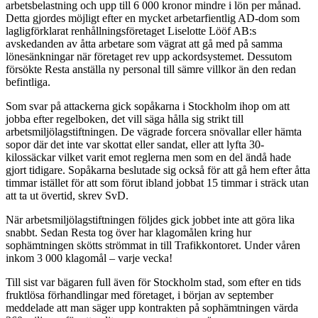
arbetsbelastning och upp till 6 000 kronor mindre i lön per månad.
Detta gjordes möjligt efter en mycket arbetarfientlig AD-dom som
lagligförklarat renhållningsföretaget Liselotte Lööf AB:s
avskedanden av åtta arbetare som vägrat att gå med på samma
lönesänkningar när företaget rev upp ackordsystemet. Dessutom
försökte Resta anställa ny personal till sämre villkor än den redan
befintliga.
Som svar på attackerna gick sopåkarna i Stockholm ihop om att
jobba efter regelboken, det vill säga hålla sig strikt till
arbetsmiljölagstiftningen. De vägrade forcera snövallar eller hämta
sopor där det inte var skottat eller sandat, eller att lyfta 30-
kilossäckar vilket varit emot reglerna men som en del ändå hade
gjort tidigare. Sopåkarna beslutade sig också för att gå hem efter åtta
timmar istället för att som förut ibland jobbat 15 timmar i sträck utan
att ta ut övertid, skrev SvD.
När arbetsmiljölagstiftningen följdes gick jobbet inte att göra lika
snabbt. Sedan Resta tog över har klagomålen kring hur
sophämtningen skötts strömmat in till Trafikkontoret. Under våren
inkom 3 000 klagomål – varje vecka!
Till sist var bägaren full även för Stockholm stad, som efter en tids
fruktlösa förhandlingar med företaget, i början av september
meddelade att man säger upp kontrakten på sophämtningen värda