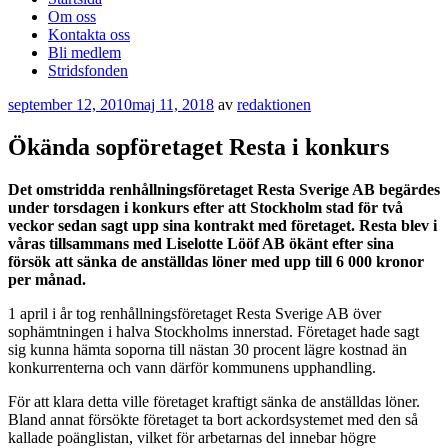
Om oss
Kontakta oss
Bli medlem
Stridsfonden
Publicerat
september 12, 2010
maj 11, 2018
av
redaktionen
Ökända sopföretaget Resta i konkurs
Det omstridda renhållningsföretaget Resta Sverige AB begärdes
under torsdagen i konkurs efter att Stockholm stad för två
veckor sedan sagt upp sina kontrakt med företaget. Resta blev i
våras tillsammans med Liselotte Lööf AB ökänt efter sina
försök att sänka de anställdas löner med upp till 6 000 kronor
per månad.
1 april i år tog renhållningsföretaget Resta Sverige AB över
sophämtningen i halva Stockholms innerstad. Företaget hade sagt
sig kunna hämta soporna till nästan 30 procent lägre kostnad än
konkurrenterna och vann därför kommunens upphandling.
För att klara detta ville företaget kraftigt sänka de anställdas löner.
Bland annat försökte företaget ta bort ackordsystemet med den så
kallade poänglistan, vilket för arbetarnas del innebar högre