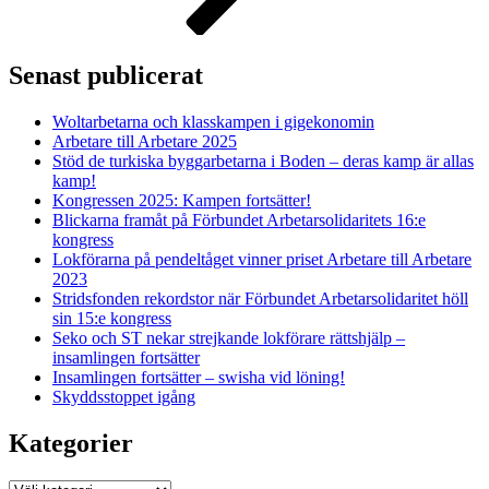
Senast publicerat
Woltarbetarna och klasskampen i gigekonomin
Arbetare till Arbetare 2025
Stöd de turkiska byggarbetarna i Boden – deras kamp är allas
kamp!
Kongressen 2025: Kampen fortsätter!
Blickarna framåt på Förbundet Arbetarsolidaritets 16:e
kongress
Lokförarna på pendeltåget vinner priset Arbetare till Arbetare
2023
Stridsfonden rekordstor när Förbundet Arbetarsolidaritet höll
sin 15:e kongress
Seko och ST nekar strejkande lokförare rättshjälp –
insamlingen fortsätter
Insamlingen fortsätter – swisha vid löning!
Skyddsstoppet igång
Kategorier
Kategorier