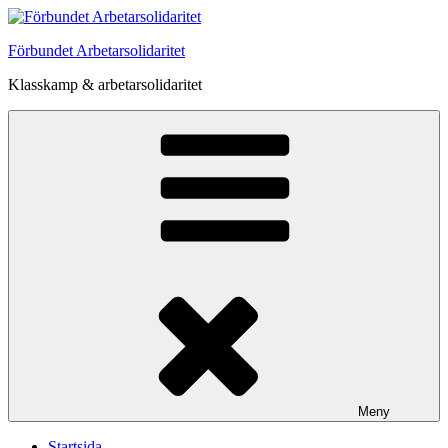
Hoppa
till
Förbundet Arbetarsolidaritet
innehåll
Klasskamp & arbetarsolidaritet
Meny
Startsida