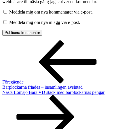
webbläsare till nästa gång jag skriver en kommentar.
Meddela mig om nya kommentarer via e-post.
Meddela mig om nya inlägg via e-post.
Inläggsnavigering
Föregående
inlägg
Föregående
Bärplockarna friades – insamlingen avslutad
Nästa
Nästa
Lomsjö Bärs VD stack med bärplockarnas pengar
inlägg