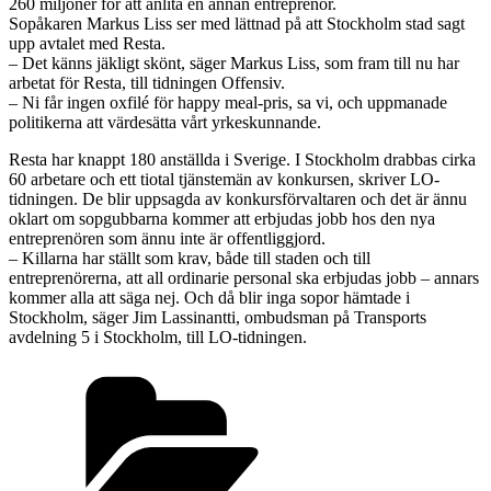
260 miljoner för att anlita en annan entreprenör.
Sopåkaren Markus Liss ser med lättnad på att Stockholm stad sagt
upp avtalet med Resta.
– Det känns jäkligt skönt, säger Markus Liss, som fram till nu har
arbetat för Resta, till tidningen Offensiv.
– Ni får ingen oxfilé för happy meal-pris, sa vi, och uppmanade
politikerna att värdesätta vårt yrkeskunnande.
Resta har knappt 180 anställda i Sverige. I Stockholm drabbas cirka
60 arbetare och ett tiotal tjänstemän av konkursen, skriver LO-
tidningen. De blir uppsagda av konkursförvaltaren och det är ännu
oklart om sopgubbarna kommer att erbjudas jobb hos den nya
entreprenören som ännu inte är offentliggjord.
– Killarna har ställt som krav, både till staden och till
entreprenörerna, att all ordinarie personal ska erbjudas jobb – annars
kommer alla att säga nej. Och då blir inga sopor hämtade i
Stockholm, säger Jim Lassinantti, ombudsman på Transports
avdelning 5 i Stockholm, till LO-tidningen.
Kategorier