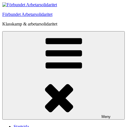
Hoppa
till
Förbundet Arbetarsolidaritet
innehåll
Klasskamp & arbetarsolidaritet
Meny
Startsida