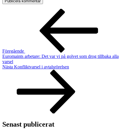
Inläggsnavigering
Föregående
inlägg
Föregående
Euromaints arbetare: Det var vi på golvet som drog tillbaka alla
varsel
Nästa
Nästa
Konfliktvarsel i avtalsrörelsen
inlägg
Senast publicerat