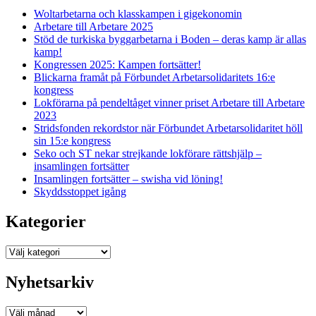
Woltarbetarna och klasskampen i gigekonomin
Arbetare till Arbetare 2025
Stöd de turkiska byggarbetarna i Boden – deras kamp är allas
kamp!
Kongressen 2025: Kampen fortsätter!
Blickarna framåt på Förbundet Arbetarsolidaritets 16:e
kongress
Lokförarna på pendeltåget vinner priset Arbetare till Arbetare
2023
Stridsfonden rekordstor när Förbundet Arbetarsolidaritet höll
sin 15:e kongress
Seko och ST nekar strejkande lokförare rättshjälp –
insamlingen fortsätter
Insamlingen fortsätter – swisha vid löning!
Skyddsstoppet igång
Kategorier
Kategorier
Nyhetsarkiv
Nyhetsarkiv