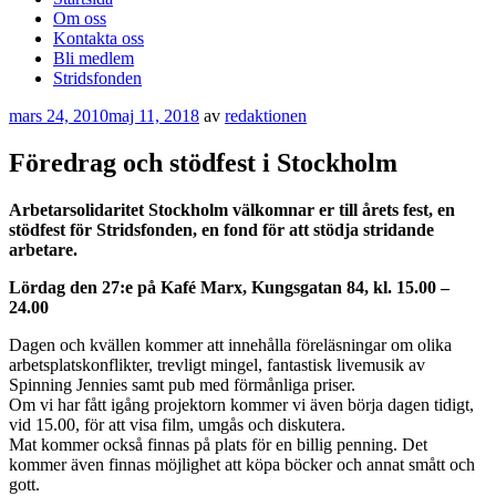
Om oss
Kontakta oss
Bli medlem
Stridsfonden
Publicerat
mars 24, 2010
maj 11, 2018
av
redaktionen
Föredrag och stödfest i Stockholm
Arbetarsolidaritet Stockholm välkomnar er till årets fest, en
stödfest för Stridsfonden, en fond för att stödja stridande
arbetare.
Lördag den 27:e på Kafé Marx, Kungsgatan 84, kl. 15.00 –
24.00
Dagen och kvällen kommer att innehålla föreläsningar om olika
arbetsplatskonflikter, trevligt mingel, fantastisk livemusik av
Spinning Jennies samt pub med förmånliga priser.
Om vi har fått igång projektorn kommer vi även börja dagen tidigt,
vid 15.00, för att visa film, umgås och diskutera.
Mat kommer också finnas på plats för en billig penning. Det
kommer även finnas möjlighet att köpa böcker och annat smått och
gott.