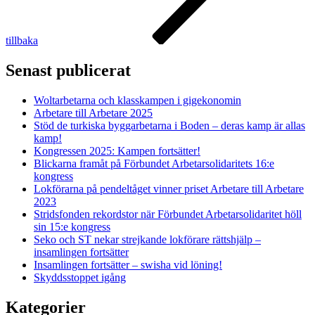
tillbaka
Senast publicerat
Woltarbetarna och klasskampen i gigekonomin
Arbetare till Arbetare 2025
Stöd de turkiska byggarbetarna i Boden – deras kamp är allas
kamp!
Kongressen 2025: Kampen fortsätter!
Blickarna framåt på Förbundet Arbetarsolidaritets 16:e
kongress
Lokförarna på pendeltåget vinner priset Arbetare till Arbetare
2023
Stridsfonden rekordstor när Förbundet Arbetarsolidaritet höll
sin 15:e kongress
Seko och ST nekar strejkande lokförare rättshjälp –
insamlingen fortsätter
Insamlingen fortsätter – swisha vid löning!
Skyddsstoppet igång
Kategorier