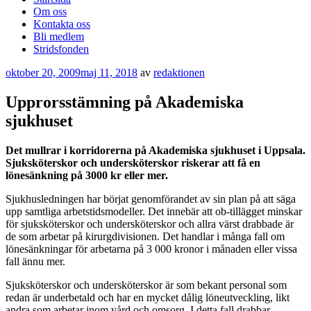
Om oss
Kontakta oss
Bli medlem
Stridsfonden
Publicerat
oktober 20, 2009
maj 11, 2018
av
redaktionen
Upprorsstämning på Akademiska
sjukhuset
Det mullrar i korridorerna på Akademiska sjukhuset i Uppsala.
Sjuksköterskor och undersköterskor riskerar att få en
lönesänkning på 3000 kr eller mer.
Sjukhusledningen har börjat genomförandet av sin plan på att säga
upp samtliga arbetstidsmodeller. Det innebär att ob-tillägget minskar
för sjuksköterskor och undersköterskor och allra värst drabbade är
de som arbetar på kirurgdivisionen. Det handlar i många fall om
lönesänkningar för arbetarna på 3 000 kronor i månaden eller vissa
fall ännu mer.
Sjuksköterskor och undersköterskor är som bekant personal som
redan är underbetald och har en mycket dålig löneutveckling, likt
andra som arbetar inom vård och omsorg. I detta fall drabbar