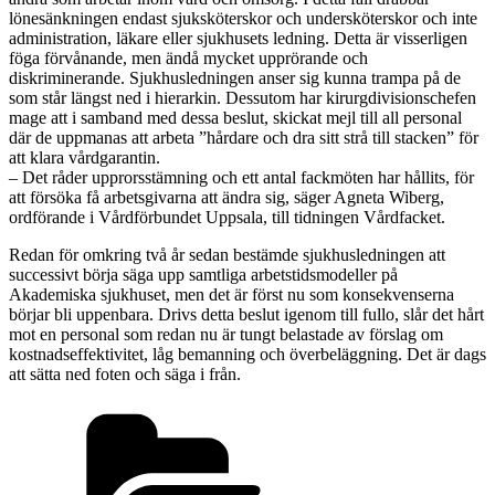
lönesänkningen endast sjuksköterskor och undersköterskor och inte
administration, läkare eller sjukhusets ledning. Detta är visserligen
föga förvånande, men ändå mycket upprörande och
diskriminerande. Sjukhusledningen anser sig kunna trampa på de
som står längst ned i hierarkin. Dessutom har kirurgdivisionschefen
mage att i samband med dessa beslut, skickat mejl till all personal
där de uppmanas att arbeta ”hårdare och dra sitt strå till stacken” för
att klara vårdgarantin.
– Det råder upprorsstämning och ett antal fackmöten har hållits, för
att försöka få arbetsgivarna att ändra sig, säger Agneta Wiberg,
ordförande i Vårdförbundet Uppsala, till tidningen Vårdfacket.
Redan för omkring två år sedan bestämde sjukhusledningen att
successivt börja säga upp samtliga arbetstidsmodeller på
Akademiska sjukhuset, men det är först nu som konsekvenserna
börjar bli uppenbara. Drivs detta beslut igenom till fullo, slår det hårt
mot en personal som redan nu är tungt belastade av förslag om
kostnadseffektivitet, låg bemanning och överbeläggning. Det är dags
att sätta ned foten och säga i från.
Kategorier