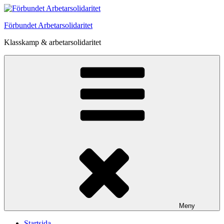
Hoppa
till
Förbundet Arbetarsolidaritet
innehåll
Klasskamp & arbetarsolidaritet
Meny
Startsida