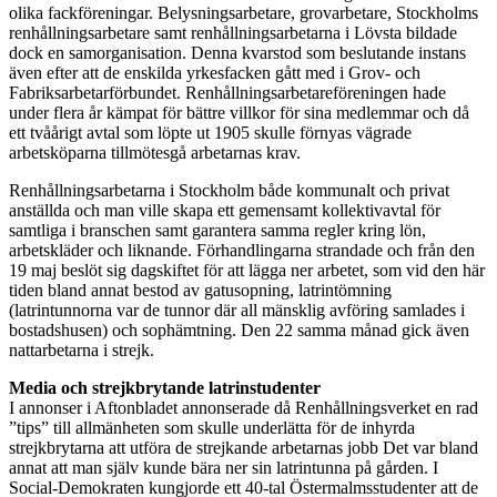
olika fackföreningar. Belysningsarbetare, grovarbetare, Stockholms
renhållningsarbetare samt renhållningsarbetarna i Lövsta bildade
dock en samorganisation. Denna kvarstod som beslutande instans
även efter att de enskilda yrkesfacken gått med i Grov- och
Fabriksarbetarförbundet. Renhållningsarbetareföreningen hade
under flera år kämpat för bättre villkor för sina medlemmar och då
ett tvåårigt avtal som löpte ut 1905 skulle förnyas vägrade
arbetsköparna tillmötesgå arbetarnas krav.
Renhållningsarbetarna i Stockholm både kommunalt och privat
anställda och man ville skapa ett gemensamt kollektivavtal för
samtliga i branschen samt garantera samma regler kring lön,
arbetskläder och liknande. Förhandlingarna strandade och från den
19 maj beslöt sig dagskiftet för att lägga ner arbetet, som vid den här
tiden bland annat bestod av gatusopning, latrintömning
(latrintunnorna var de tunnor där all mänsklig avföring samlades i
bostadshusen) och sophämtning. Den 22 samma månad gick även
nattarbetarna i strejk.
Media och strejkbrytande latrinstudenter
I annonser i Aftonbladet annonserade då Renhållningsverket en rad
”tips” till allmänheten som skulle underlätta för de inhyrda
strejkbrytarna att utföra de strejkande arbetarnas jobb Det var bland
annat att man själv kunde bära ner sin latrintunna på gården. I
Social-Demokraten kungjorde ett 40-tal Östermalmsstudenter att de