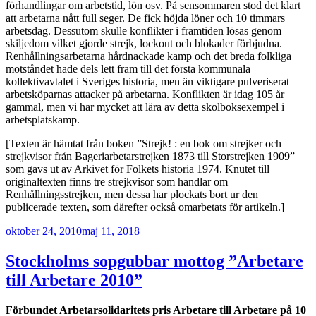
förhandlingar om arbetstid, lön osv. På sensommaren stod det klart
att arbetarna nått full seger. De fick höjda löner och 10 timmars
arbetsdag. Dessutom skulle konflikter i framtiden lösas genom
skiljedom vilket gjorde strejk, lockout och blokader förbjudna.
Renhållningsarbetarna hårdnackade kamp och det breda folkliga
motståndet hade dels lett fram till det första kommunala
kollektivavtalet i Sveriges historia, men än viktigare pulveriserat
arbetsköparnas attacker på arbetarna. Konflikten är idag 105 år
gammal, men vi har mycket att lära av detta skolboksexempel i
arbetsplatskamp.
[Texten är hämtat från boken ”Strejk! : en bok om strejker och
strejkvisor från Bageriarbetarstrejken 1873 till Storstrejken 1909”
som gavs ut av Arkivet för Folkets historia 1974. Knutet till
originaltexten finns tre strejkvisor som handlar om
Renhållningsstrejken, men dessa har plockats bort ur den
publicerade texten, som därefter också omarbetats för artikeln.]
Publicerat
oktober 24, 2010
maj 11, 2018
Stockholms sopgubbar mottog ”Arbetare
till Arbetare 2010”
Förbundet Arbetarsolidaritets pris Arbetare till Arbetare på 10