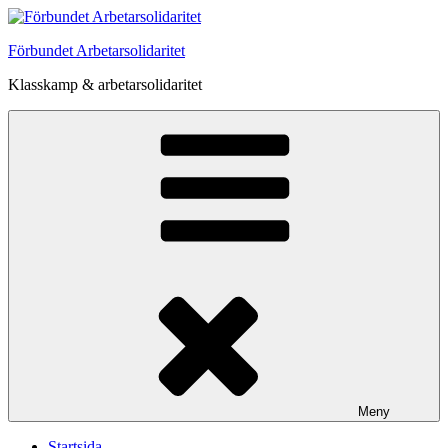
Hoppa
till
Förbundet Arbetarsolidaritet
innehåll
Klasskamp & arbetarsolidaritet
Meny
Startsida