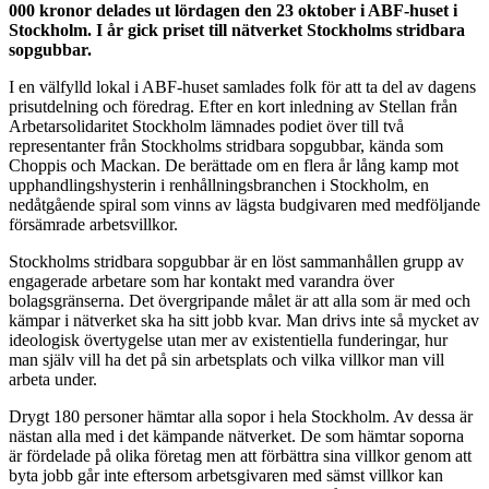
000 kronor delades ut lördagen den 23 oktober i ABF-huset i
Stockholm. I år gick priset till nätverket Stockholms stridbara
sopgubbar.
I en välfylld lokal i ABF-huset samlades folk för att ta del av dagens
prisutdelning och föredrag. Efter en kort inledning av Stellan från
Arbetarsolidaritet Stockholm lämnades podiet över till två
representanter från Stockholms stridbara sopgubbar, kända som
Choppis och Mackan. De berättade om en flera år lång kamp mot
upphandlingshysterin i renhållningsbranchen i Stockholm, en
nedåtgående spiral som vinns av lägsta budgivaren med medföljande
försämrade arbetsvillkor.
Stockholms stridbara sopgubbar är en löst sammanhållen grupp av
engagerade arbetare som har kontakt med varandra över
bolagsgränserna. Det övergripande målet är att alla som är med och
kämpar i nätverket ska ha sitt jobb kvar. Man drivs inte så mycket av
ideologisk övertygelse utan mer av existentiella funderingar, hur
man själv vill ha det på sin arbetsplats och vilka villkor man vill
arbeta under.
Drygt 180 personer hämtar alla sopor i hela Stockholm. Av dessa är
nästan alla med i det kämpande nätverket. De som hämtar soporna
är fördelade på olika företag men att förbättra sina villkor genom att
byta jobb går inte eftersom arbetsgivaren med sämst villkor kan