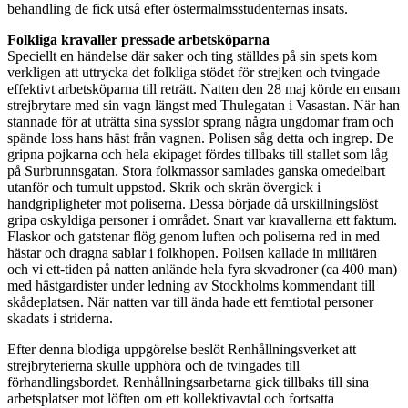
behandling de fick utså efter östermalmsstudenternas insats.
Folkliga kravaller pressade arbetsköparna
Speciellt en händelse där saker och ting ställdes på sin spets kom
verkligen att uttrycka det folkliga stödet för strejken och tvingade
effektivt arbetsköparna till reträtt. Natten den 28 maj körde en ensam
strejbrytare med sin vagn längst med Thulegatan i Vasastan. När han
stannade för at uträtta sina sysslor sprang några ungdomar fram och
spände loss hans häst från vagnen. Polisen såg detta och ingrep. De
gripna pojkarna och hela ekipaget fördes tillbaks till stallet som låg
på Surbrunnsgatan. Stora folkmassor samlades ganska omedelbart
utanför och tumult uppstod. Skrik och skrän övergick i
handgripligheter mot poliserna. Dessa började då urskillningslöst
gripa oskyldiga personer i området. Snart var kravallerna ett faktum.
Flaskor och gatstenar flög genom luften och poliserna red in med
hästar och dragna sablar i folkhopen. Polisen kallade in militären
och vi ett-tiden på natten anlände hela fyra skvadroner (ca 400 man)
med hästgardister under ledning av Stockholms kommendant till
skådeplatsen. När natten var till ända hade ett femtiotal personer
skadats i striderna.
Efter denna blodiga uppgörelse beslöt Renhållningsverket att
strejbryterierna skulle upphöra och de tvingades till
förhandlingsbordet. Renhållningsarbetarna gick tillbaks till sina
arbetsplatser mot löften om ett kollektivavtal och fortsatta