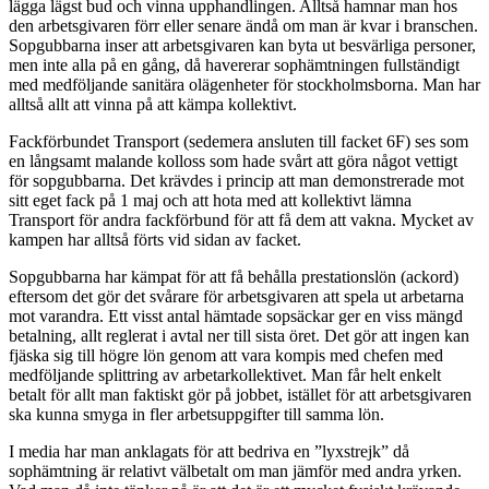
lägga lägst bud och vinna upphandlingen. Alltså hamnar man hos
den arbetsgivaren förr eller senare ändå om man är kvar i branschen.
Sopgubbarna inser att arbetsgivaren kan byta ut besvärliga personer,
men inte alla på en gång, då havererar sophämtningen fullständigt
med medföljande sanitära olägenheter för stockholmsborna. Man har
alltså allt att vinna på att kämpa kollektivt.
Fackförbundet Transport (sedemera ansluten till facket 6F) ses som
en långsamt malande kolloss som hade svårt att göra något vettigt
för sopgubbarna. Det krävdes i princip att man demonstrerade mot
sitt eget fack på 1 maj och att hota med att kollektivt lämna
Transport för andra fackförbund för att få dem att vakna. Mycket av
kampen har alltså förts vid sidan av facket.
Sopgubbarna har kämpat för att få behålla prestationslön (ackord)
eftersom det gör det svårare för arbetsgivaren att spela ut arbetarna
mot varandra. Ett visst antal hämtade sopsäckar ger en viss mängd
betalning, allt reglerat i avtal ner till sista öret. Det gör att ingen kan
fjäska sig till högre lön genom att vara kompis med chefen med
medföljande splittring av arbetarkollektivet. Man får helt enkelt
betalt för allt man faktiskt gör på jobbet, istället för att arbetsgivaren
ska kunna smyga in fler arbetsuppgifter till samma lön.
I media har man anklagats för att bedriva en ”lyxstrejk” då
sophämtning är relativt välbetalt om man jämför med andra yrken.