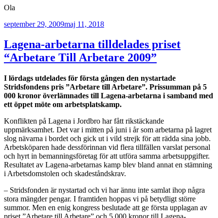
Ola
Publicerat
september 29, 2009
maj 11, 2018
Lagena-arbetarna tilldelades priset
“Arbetare Till Arbetare 2009”
I lördags utdelades för första gången den nystartade
Stridsfondens pris ”Arbetare till Arbetare”. Prissumman på 5
000 kronor överlämnades till Lagena-arbetarna i samband med
ett öppet möte om arbetsplatskamp.
Konflikten på Lagena i Jordbro har fått rikstäckande
uppmärksamhet. Det var i mitten på juni i år som arbetarna på lagret
slog nävarna i bordet och gick ut i vild strejk för att rädda sina jobb.
Arbetsköparen hade dessförinnan vid flera tillfällen varslat personal
och hyrt in bemanningsföretag för att utföra samma arbetsuppgifter.
Resultatet av Lagena-arbetarnas kamp blev bland annat en stämning
i Arbetsdomstolen och skadeståndskrav.
– Stridsfonden är nystartad och vi har ännu inte samlat ihop några
stora mängder pengar. I framtiden hoppas vi på betydligt större
summor. Men en enig kongress beslutade att ge första upplagan av
priset ”Arbetare till Arbetare” och 5 000 kronor till Lagena-