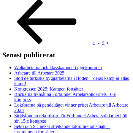
Sidnumrering
Föregående
Sida
Sida
Sida
sida
för
inlägg
1
…
4
5
Senast publicerat
Woltarbetarna och klasskampen i gigekonomin
Arbetare till Arbetare 2025
Stöd de turkiska byggarbetarna i Boden – deras kamp är allas
kamp!
Kongressen 2025: Kampen fortsätter!
Blickarna framåt på Förbundet Arbetarsolidaritets 16:e
kongress
Lokförarna på pendeltåget vinner priset Arbetare till Arbetare
2023
Stridsfonden rekordstor när Förbundet Arbetarsolidaritet höll
sin 15:e kongress
Seko och ST nekar strejkande lokförare rättshjälp –
insamlingen fortsätter