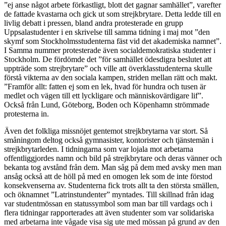
”ej anse något arbete förkastligt, blott det gagnar samhället”, varefter
de fattade kvastarna och gick ut som strejkbrytare. Detta ledde till en
livlig debatt i pressen, bland andra protesterade en grupp
Uppsalastudenter i en skrivelse till samma tidning i maj mot ”den
skymf som Stockholmsstudenterna fäst vid det akademiska namnet”.
I Samma nummer protesterade även socialdemokratiska studenter i
Stockholm. De fördömde det ”för samhället ödesdigra beslutet att
uppträde som strejbrytare” och ville att överklasstudenterna skulle
förstå vikterna av den sociala kampen, striden mellan rätt och makt.
”Framför allt: fatten ej som en lek, hvad för hundra och tusen är
medlet och vägen till ett lyckligare och människovärdigare lif”.
Också från Lund, Göteborg, Boden och Köpenhamn strömmade
protesterna in.
Även det folkliga missnöjet gentemot strejkbrytarna var stort. Så
småningom deltog också gymnasister, kontorister och tjänstemän i
strejkbrytarleden. I tidningarna som var lojala mot arbetarna
offentliggjordes namn och bild på strejkbrytare och deras vänner och
bekanta tog avstånd från dem. Man såg på dem med avsky men man
ansåg också att de höll på med en omogen lek som de inte förstod
konsekvenserna av. Studenterna fick trots allt ta den största smällen,
och öknamnet ”Latrinstundenter” myntades. Till skillnad från idag
var studentmössan en statussymbol som man bar till vardags och i
flera tidningar rapporterades att även studenter som var solidariska
med arbetarna inte vågade visa sig ute med mössan på grund av den