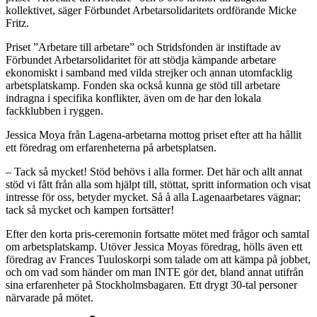
kollektivet, säger Förbundet Arbetarsolidaritets ordförande Micke
Fritz.
Priset ”Arbetare till arbetare” och Stridsfonden är instiftade av
Förbundet Arbetarsolidaritet för att stödja kämpande arbetare
ekonomiskt i samband med vilda strejker och annan utomfacklig
arbetsplatskamp. Fonden ska också kunna ge stöd till arbetare
indragna i specifika konflikter, även om de har den lokala
fackklubben i ryggen.
Jessica Moya från Lagena-arbetarna mottog priset efter att ha hållit
ett föredrag om erfarenheterna på arbetsplatsen.
– Tack så mycket! Stöd behövs i alla former. Det här och allt annat
stöd vi fått från alla som hjälpt till, stöttat, spritt information och visat
intresse för oss, betyder mycket. Så å alla Lagenaarbetares vägnar;
tack så mycket och kampen fortsätter!
Efter den korta pris-ceremonin fortsatte mötet med frågor och samtal
om arbetsplatskamp. Utöver Jessica Moyas föredrag, hölls även ett
föredrag av Frances Tuuloskorpi som talade om att kämpa på jobbet,
och om vad som händer om man INTE gör det, bland annat utifrån
sina erfarenheter på Stockholmsbagaren. Ett drygt 30-tal personer
närvarade på mötet.