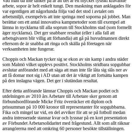
Vad man då inte tänker på är att det är ett mycket fysiskt krävande
arbete, sopor är helt enkelt tungt. Den maskning man anklagades för
var egentligen att någorlunda följa vad det stod i avtalet om
arbetsmiljö, exempelvis att inte springa med soporna på jobbet. Man
berättar om ett antal innovativa kampmetoder som till exempel att
lämna in nycklarna till alla soprum till Stockholms stad (som formellt
äger nycklarna). Det ger snabbare resultat (eller i alla fall att
arbetsgivaren blir villig att förhandla) att gå på huvudmannen direkt
eftersom de är snabba att ringa och skälla på företagen när
verksamheten inte fungerar.
Choppis och Mackan tycker sig se ekon av sin kamp i andra städer
som Malmö vilket upplevs positivt. Stockholms stridbara sopgubbar
avslutar anförandet med att säga att man inte får låta sig slås ner av
att få domar mot sig i AD utan att det är viktigt att fortsätta kampen
på den inslagna vägen. Det ger i slutändan resultat.
Efter detta anförande lämnar Choppis och Mackan podiet och
utdelningen av 2010 års Arbetare till Arbetare sker genom att
förbundsordförande Micke Fritz överräcker ett diplom och
prissumman på 10 000 kronor till representanter för sopgubbarna.
Fika och mingel tar vid, en del avviker för att se på fotboll medan
andra intresserade stannar kvar och lyssnar på en kort presentation
av Förbundet Arbetarsolidaritet med frågestund. Allt som allt räknar
arrangörerna med att omkring 60 personer besökte tillställningen.