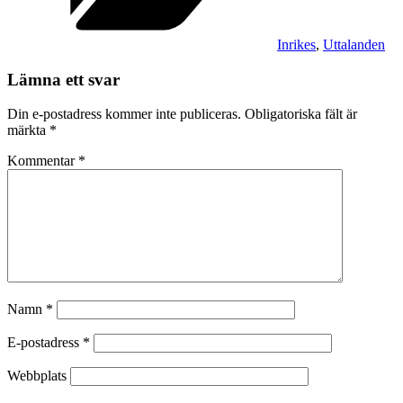
Inrikes
,
Uttalanden
Lämna ett svar
Din e-postadress kommer inte publiceras.
Obligatoriska fält är
märkta
*
Kommentar
*
Namn
*
E-postadress
*
Webbplats