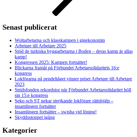
Senast publicerat
Woltarbetarna och klasskampen i gigekonomin
Arbetare till Arbetare 2025
Stöd de turkiska byggarbetarna i Boden – deras kamp är allas
kamp!
Kongressen 2025: Kampen fortsätter!
Blickarna framåt på Förbundet Arbetarsolidaritets 16:e
kongress
Lokförarna på pendeltåget vinner priset Arbetare till Arbetare
2023
Stridsfonden rekordstor när Förbundet Arbetarsolidaritet höll
sin 15:e kongress
Seko och ST nekar strejkande lokförare rättshjälp –
insamlingen fortsätter
Insamlingen fortsätter – swisha vid löning!
Skyddsstoppet igång
Kategorier