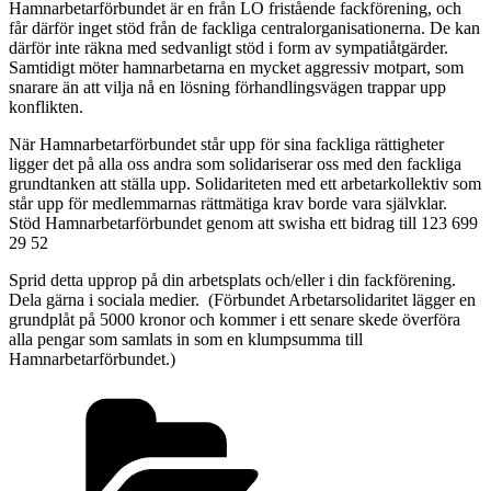
Hamnarbetarförbundet är en från LO fristående fackförening, och
får därför inget stöd från de fackliga centralorganisationerna. De kan
därför inte räkna med sedvanligt stöd i form av sympatiåtgärder.
Samtidigt möter hamnarbetarna en mycket aggressiv motpart, som
snarare än att vilja nå en lösning förhandlingsvägen trappar upp
konflikten.
När Hamnarbetarförbundet står upp för sina fackliga rättigheter
ligger det på alla oss andra som solidariserar oss med den fackliga
grundtanken att ställa upp. Solidariteten med ett arbetarkollektiv som
står upp för medlemmarnas rättmätiga krav borde vara självklar.
Stöd Hamnarbetarförbundet genom att swisha ett bidrag till 123 699
29 52
Sprid detta upprop på din arbetsplats och/eller i din fackförening.
Dela gärna i sociala medier. (Förbundet Arbetarsolidaritet lägger en
grundplåt på 5000 kronor och kommer i ett senare skede överföra
alla pengar som samlats in som en klumpsumma till
Hamnarbetarförbundet.)
Kategorier