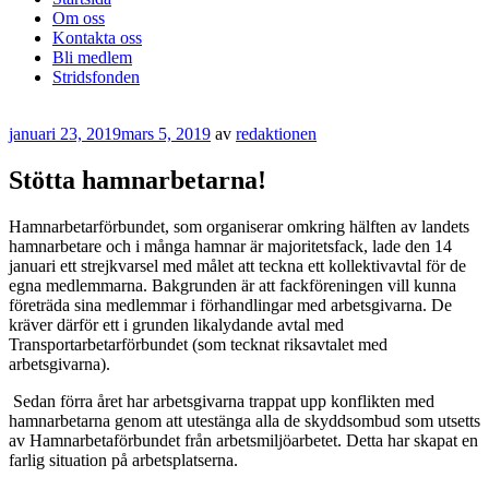
Om oss
Kontakta oss
Bli medlem
Stridsfonden
Publicerat
januari 23, 2019
mars 5, 2019
av
redaktionen
Stötta hamnarbetarna!
Hamnarbetarförbundet, som organiserar omkring hälften av landets
hamnarbetare och i många hamnar är majoritetsfack, lade den 14
januari ett strejkvarsel med målet att teckna ett kollektivavtal för de
egna medlemmarna. Bakgrunden är att fackföreningen vill kunna
företräda sina medlemmar i förhandlingar med arbetsgivarna. De
kräver därför ett i grunden likalydande avtal med
Transportarbetarförbundet (som tecknat riksavtalet med
arbetsgivarna).
Sedan förra året har arbetsgivarna trappat upp konflikten med
hamnarbetarna genom att utestänga alla de skyddsombud som utsetts
av Hamnarbetaförbundet från arbetsmiljöarbetet. Detta har skapat en
farlig situation på arbetsplatserna.