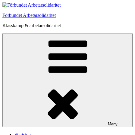
Hoppa
till
Förbundet Arbetarsolidaritet
innehåll
Klasskamp & arbetarsolidaritet
Meny
Startsida