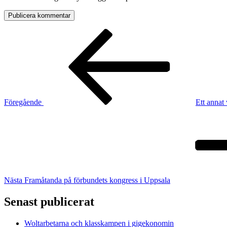
Inläggsnavigering
Föregående
inlägg
Föregående
Ett annat
Nästa
inlägg
Nästa
Framåtanda på förbundets kongress i Uppsala
Senast publicerat
Woltarbetarna och klasskampen i gigekonomin