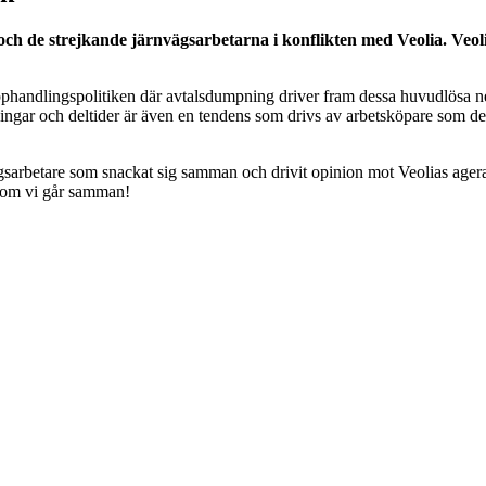
ch de strejkande järnvägsarbetarna i konflikten med Veolia. Veolias
phandlingspolitiken där avtalsdumpning driver fram dessa huvudlösa n
ningar och deltider är även en tendens som drivs av arbetsköpare som det 
rnvägsarbetare som snackat sig samman och drivit opinion mot Veolias ag
ar om vi går samman!