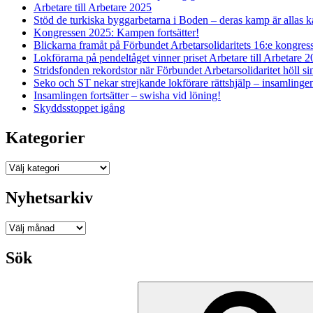
Arbetare till Arbetare 2025
Stöd de turkiska byggarbetarna i Boden – deras kamp är allas 
Kongressen 2025: Kampen fortsätter!
Blickarna framåt på Förbundet Arbetarsolidaritets 16:e kongres
Lokförarna på pendeltåget vinner priset Arbetare till Arbetare 
Stridsfonden rekordstor när Förbundet Arbetarsolidaritet höll s
Seko och ST nekar strejkande lokförare rättshjälp – insamlingen 
Insamlingen fortsätter – swisha vid löning!
Skyddsstoppet igång
Kategorier
Kategorier
Nyhetsarkiv
Nyhetsarkiv
Sök
Sök
efter: