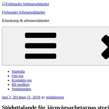
Hoppa
till
Förbundet Arbetarsolidaritet
innehåll
Klasskamp & arbetarsolidaritet
Startsida
Om oss
Kontakta oss
Bli medlem
Stridsfonden
Publicerat
juni 3, 2014
maj 11, 2018
av
redaktionen
Stöduttalande för järnvägsarbetarnas stre