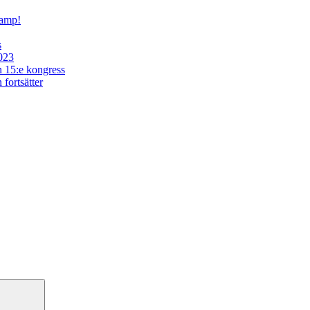
kamp!
s
2023
in 15:e kongress
fortsätter
Sök