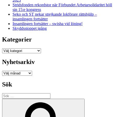
2023
Stridsfonden rekordstor när Förbundet Arbetarsolidaritet höll
sin 15:e kongress
Seko och ST nekar strejkande lokförare rättshjälp –
insamlingen fortsätter
Insamlingen fortsätter – swisha vid löning!
Skyddsstoppet igång
Kategorier
Kategorier
Nyhetsarkiv
Nyhetsarkiv
Sök
Sök
efter:
Sök