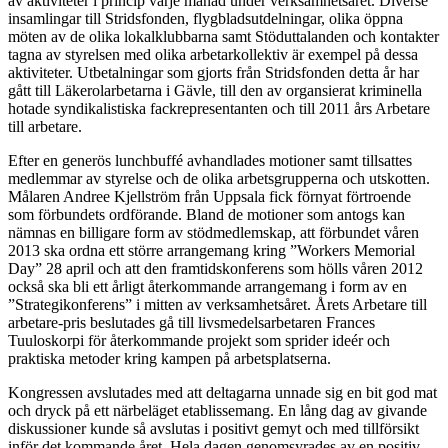
av aktiviteter i princip varje månad under verksamhetsåret. Diverse
insamlingar till Stridsfonden, flygbladsutdelningar, olika öppna
möten av de olika lokalklubbarna samt Stöduttalanden och kontakter
tagna av styrelsen med olika arbetarkollektiv är exempel på dessa
aktiviteter. Utbetalningar som gjorts från Stridsfonden detta år har
gått till Läkerolarbetarna i Gävle, till den av organsierat kriminella
hotade syndikalistiska fackrepresentanten och till 2011 års Arbetare
till arbetare.
Efter en generös lunchbuffé avhandlades motioner samt tillsattes
medlemmar av styrelse och de olika arbetsgrupperna och utskotten.
Målaren Andree Kjellström från Uppsala fick förnyat förtroende
som förbundets ordförande. Bland de motioner som antogs kan
nämnas en billigare form av stödmedlemskap, att förbundet våren
2013 ska ordna ett större arrangemang kring ”Workers Memorial
Day” 28 april och att den framtidskonferens som hölls våren 2012
också ska bli ett årligt återkommande arrangemang i form av en
”Strategikonferens” i mitten av verksamhetsåret. Årets Arbetare till
arbetare-pris beslutades gå till livsmedelsarbetaren Frances
Tuuloskorpi för återkommande projekt som sprider ideér och
praktiska metoder kring kampen på arbetsplatserna.
Kongressen avslutades med att deltagarna unnade sig en bit god mat
och dryck på ett närbeläget etablissemang. En lång dag av givande
diskussioner kunde så avslutas i positivt gemyt och med tillförsikt
inför det kommande året. Hela dagen genomsyrades av en positiv