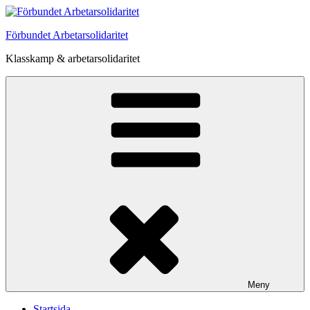
Hoppa
till
Förbundet Arbetarsolidaritet
innehåll
Klasskamp & arbetarsolidaritet
Meny
Startsida