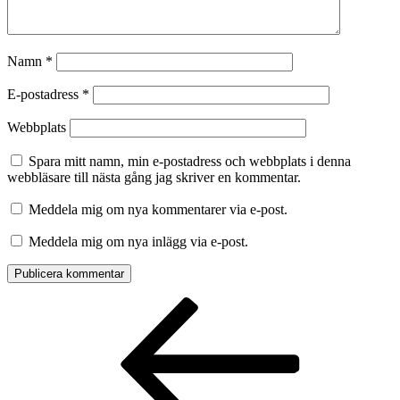
Namn
*
E-postadress
*
Webbplats
Spara mitt namn, min e-postadress och webbplats i denna
webbläsare till nästa gång jag skriver en kommentar.
Meddela mig om nya kommentarer via e-post.
Meddela mig om nya inlägg via e-post.
Inläggsnavigering
Föregående
inlägg