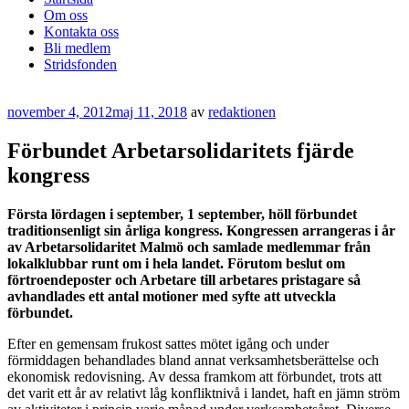
Om oss
Kontakta oss
Bli medlem
Stridsfonden
Publicerat
november 4, 2012
maj 11, 2018
av
redaktionen
Förbundet Arbetarsolidaritets fjärde
kongress
Första lördagen i september, 1 september, höll förbundet
traditionsenligt sin årliga kongress. Kongressen arrangeras i år
av Arbetarsolidaritet Malmö och samlade medlemmar från
lokalklubbar runt om i hela landet. Förutom beslut om
förtroendeposter och Arbetare till arbetares pristagare så
avhandlades ett antal motioner med syfte att utveckla
förbundet.
Efter en gemensam frukost sattes mötet igång och under
förmiddagen behandlades bland annat verksamhetsberättelse och
ekonomisk redovisning. Av dessa framkom att förbundet, trots att
det varit ett år av relativt låg konfliktnivå i landet, haft en jämn ström