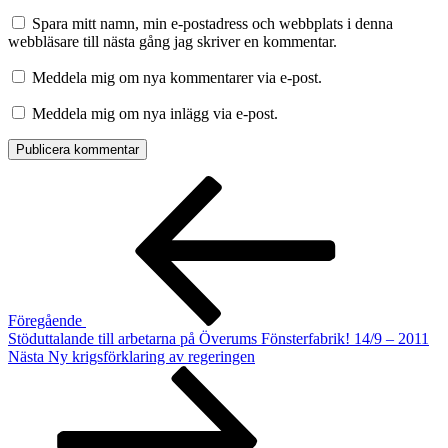
Spara mitt namn, min e-postadress och webbplats i denna
webbläsare till nästa gång jag skriver en kommentar.
Meddela mig om nya kommentarer via e-post.
Meddela mig om nya inlägg via e-post.
Inläggsnavigering
Föregående
inlägg
Föregående
Stöduttalande till arbetarna på Överums Fönsterfabrik! 14/9 – 2011
Nästa
Nästa
Ny krigsförklaring av regeringen
inlägg