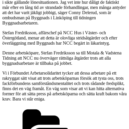
i sikte gällande lönesituationen. Jag vet inte hur dåligt de faktiskt
mår efter en lång tid av strandade förhandlingar, men många antyder
att det har varit jäkligt jobbigt, säger Conny Delerud, som är
ombudsman på Byggnads i Linköping till tidningen
Byggnadsarbetaren.
Stefan Fredriksson, affärschef på NCC Hus i Väster- och
Östergötland, menar att detta är olovliga stridsåtgärder och efter
överläggning med Byggnads har NCC begärt in läkarintyg.
Denne arbetsköpare, Stefan Fredriksson sa till Motala & Vadstena
Tidning att NCC nu överväger rättsliga åtgärder trots att alla
byggnadsarbetare är tillbaka på jobbet.
Vi i Förbundet Arbetarsolidaritet tycker att dessa arbetare på ett
rakryggat sätt visat att trots arbetsköparnas försök att tysta oss, trots
fackförbundens samförståndsmentalitet och trots rådande fredsplikt,
finns det en väg framåt. En väg som visar att vi kan hitta alternativa
former för att sätta press på arbetsköparna och sätta kraft bakom våra
krav. Bara vi står eniga.
Kategorier