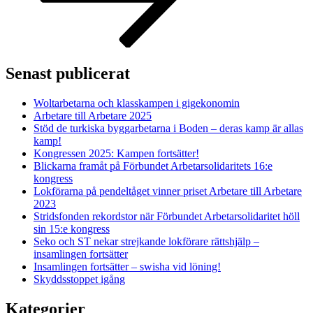
Senast publicerat
Woltarbetarna och klasskampen i gigekonomin
Arbetare till Arbetare 2025
Stöd de turkiska byggarbetarna i Boden – deras kamp är allas
kamp!
Kongressen 2025: Kampen fortsätter!
Blickarna framåt på Förbundet Arbetarsolidaritets 16:e
kongress
Lokförarna på pendeltåget vinner priset Arbetare till Arbetare
2023
Stridsfonden rekordstor när Förbundet Arbetarsolidaritet höll
sin 15:e kongress
Seko och ST nekar strejkande lokförare rättshjälp –
insamlingen fortsätter
Insamlingen fortsätter – swisha vid löning!
Skyddsstoppet igång
Kategorier