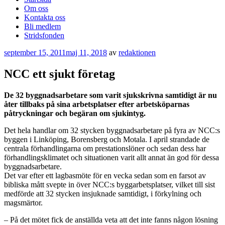
Om oss
Kontakta oss
Bli medlem
Stridsfonden
Publicerat
september 15, 2011
maj 11, 2018
av
redaktionen
NCC ett sjukt företag
De 32 byggnadsarbetare som varit sjukskrivna samtidigt är nu
åter tillbaks på sina arbetsplatser efter arbetsköparnas
påtryckningar och begäran om sjukintyg.
Det hela handlar om 32 stycken byggnadsarbetare på fyra av NCC:s
byggen i Linköping, Borensberg och Motala. I april strandade de
centrala förhandlingarna om prestationslöner och sedan dess har
förhandlingsklimatet och situationen varit allt annat än god för dessa
byggnadsarbetare.
Det var efter ett lagbasmöte för en vecka sedan som en farsot av
bibliska mått svepte in över NCC:s byggarbetsplatser, vilket till sist
medförde att 32 stycken insjuknade samtidigt, i förkylning och
magsmärtor.
– På det mötet fick de anställda veta att det inte fanns någon lösning