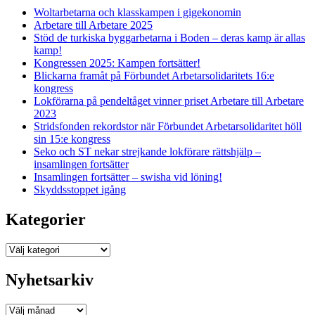
Woltarbetarna och klasskampen i gigekonomin
Arbetare till Arbetare 2025
Stöd de turkiska byggarbetarna i Boden – deras kamp är allas
kamp!
Kongressen 2025: Kampen fortsätter!
Blickarna framåt på Förbundet Arbetarsolidaritets 16:e
kongress
Lokförarna på pendeltåget vinner priset Arbetare till Arbetare
2023
Stridsfonden rekordstor när Förbundet Arbetarsolidaritet höll
sin 15:e kongress
Seko och ST nekar strejkande lokförare rättshjälp –
insamlingen fortsätter
Insamlingen fortsätter – swisha vid löning!
Skyddsstoppet igång
Kategorier
Kategorier
Nyhetsarkiv
Nyhetsarkiv