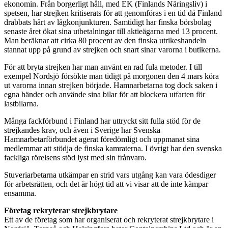
ekonomin. Från borgerligt håll, med EK (Finlands Näringsliv) i
spetsen, har strejken kritiserats för att genomföras i en tid då Finland
drabbats hårt av lågkonjunkturen. Samtidigt har finska börsbolag
senaste året ökat sina utbetalningar till aktieägarna med 13 procent.
Man beräknar att cirka 80 procent av den finska utrikeshandeln
stannat upp på grund av strejken och snart sinar varorna i butikerna.
För att bryta strejken har man använt en rad fula metoder. I till
exempel Nordsjö försökte man tidigt på morgonen den 4 mars köra
ut varorna innan strejken började. Hamnarbetarna tog dock saken i
egna händer och använde sina bilar för att blockera utfarten för
lastbilarna.
Många fackförbund i Finland har uttryckt sitt fulla stöd för de
strejkandes krav, och även i Sverige har Svenska
Hamnarbetarförbundet agerat föredömligt och uppmanat sina
medlemmar att stödja de finska kamraterna. I övrigt har den svenska
fackliga rörelsens stöd lyst med sin frånvaro.
Stuveriarbetarna utkämpar en strid vars utgång kan vara ödesdiger
för arbetsrätten, och det är högt tid att vi visar att de inte kämpar
ensamma.
Företag rekryterar strejkbrytare
Ett av de företag som har organiserat och rekryterat strejkbrytare i