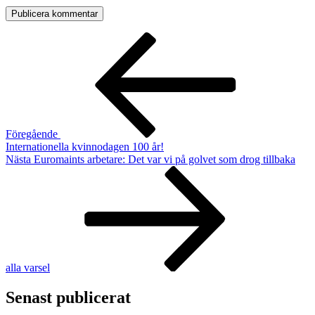
Inläggsnavigering
Föregående
inlägg
Föregående
Internationella kvinnodagen 100 år!
Nästa
Nästa
Euromaints arbetare: Det var vi på golvet som drog tillbaka
inlägg
alla varsel
Senast publicerat