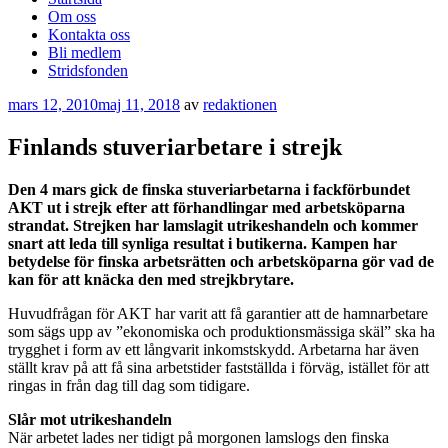
Om oss
Kontakta oss
Bli medlem
Stridsfonden
Publicerat
mars 12, 2010
maj 11, 2018
av
redaktionen
Finlands stuveriarbetare i strejk
Den 4 mars gick de finska stuveriarbetarna i fackförbundet
AKT ut i strejk efter att förhandlingar med arbetsköparna
strandat. Strejken har lamslagit utrikeshandeln och kommer
snart att leda till synliga resultat i butikerna. Kampen har
betydelse för finska arbetsrätten och arbetsköparna gör vad de
kan för att knäcka den med strejkbrytare.
Huvudfrågan för AKT har varit att få garantier att de hamnarbetare
som sägs upp av ”ekonomiska och produktionsmässiga skäl” ska ha
trygghet i form av ett långvarit inkomstskydd. Arbetarna har även
ställt krav på att få sina arbetstider fastställda i förväg, istället för att
ringas in från dag till dag som tidigare.
Slår mot utrikeshandeln
När arbetet lades ner tidigt på morgonen lamslogs den finska