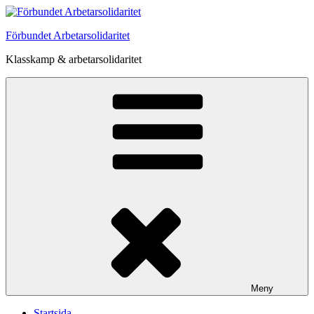
Hoppa
till
Förbundet Arbetarsolidaritet
innehåll
Klasskamp & arbetarsolidaritet
Meny
Startsida