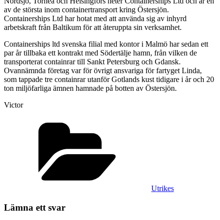
Nordsjö, Torneå och Helsingfors heter Containerships Ltd och är en
av de största inom containertransport kring Östersjön.
Containerships Ltd har hotat med att använda sig av inhyrd
arbetskraft från Baltikum för att återuppta sin verksamhet.
Containerships ltd svenska filial med kontor i Malmö har sedan ett
par år tillbaka ett kontrakt med Södertälje hamn, från vilken de
transporterat containrar till Sankt Petersburg och Gdansk.
Ovannämnda företag var för övrigt ansvariga för fartyget Linda,
som tappade tre containrar utanför Gotlands kust tidigare i år och 20
ton miljöfarliga ämnen hamnade på botten av Östersjön.
Victor
Kategorier
Utrikes
Lämna ett svar