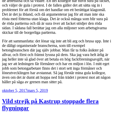
de arbetslösa och så vidare. En del kollegor har blivit sura på facket,
och väljer de gula i protest. I de fallen gäller det att sätta sig in i
problemet för att förstå om det handlar om ett berättigat klagomål.
Det är det ju ibland, och då argumenterar jag för att man inte ska
rösta med fötterna utan klaga. Det är också många som blir sura på
de röda partierna och då är sura över att facket stödjer den röda
sidan. I sådana fall berättar jag om alla miljoner som arbetsgivarna
skickar till de borgerliga partierna.
För att sammanfatta: det lönar sig inte att bli arg och brusa upp. Inte i
de dåligt organiserade branscherna, som till exempel
betongbranschen där jag själv jobbar. Man får ta folks åsikter på
allvar, och först och främst lyssna på dem. Ska jag vara helt ärlig är
jag heller inte så glad över att betala en hög fackföreningsavgift, när
jag ser att ledningen får förmåner och har en miljon i lön. I mitt eget
jobb som betongarbetare finns det i stort sett inga förmåner och
löneutvecklingen har avstannat. Så jag förstår mina gula kollegor,
även om det är dumt att hoppa ned från trädet i protest mot att någon
håller på såga av grenen man sitter på.
Publicerat
oktober 5, 2017
mars 5, 2019
Vild strejk på Kastrup stoppade flera
flygningar