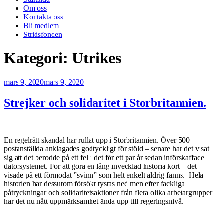
Om oss
Kontakta oss
Bli medlem
Stridsfonden
Kategori:
Utrikes
Publicerat
mars 9, 2020
mars 9, 2020
Strejker och solidaritet i Storbritannien.
En regelrätt skandal har rullat upp i Storbritannien. Över 500
postanställda anklagades godtyckligt för stöld – senare har det visat
sig att det berodde på ett fel i det för ett par år sedan införskaffade
datorsystemet. För att göra en lång invecklad historia kort – det
visade på ett förmodat ”svinn” som helt enkelt aldrig fanns. Hela
historien har dessutom försökt tystas ned men efter fackliga
påtryckningar och solidaritetsaktioner från flera olika arbetargrupper
har det nu nått uppmärksamhet ända upp till regeringsnivå.