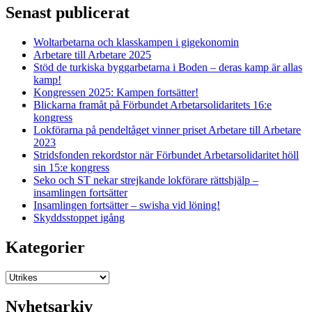
Senast publicerat
Woltarbetarna och klasskampen i gigekonomin
Arbetare till Arbetare 2025
Stöd de turkiska byggarbetarna i Boden – deras kamp är allas
kamp!
Kongressen 2025: Kampen fortsätter!
Blickarna framåt på Förbundet Arbetarsolidaritets 16:e
kongress
Lokförarna på pendeltåget vinner priset Arbetare till Arbetare
2023
Stridsfonden rekordstor när Förbundet Arbetarsolidaritet höll
sin 15:e kongress
Seko och ST nekar strejkande lokförare rättshjälp –
insamlingen fortsätter
Insamlingen fortsätter – swisha vid löning!
Skyddsstoppet igång
Kategorier
Kategorier
Nyhetsarkiv