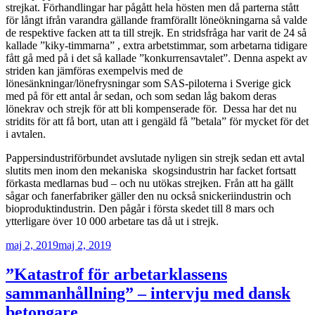
strejkat. Förhandlingar har pågått hela hösten men då parterna stått
för långt ifrån varandra gällande framförallt löneökningarna så valde
de respektive facken att ta till strejk. En stridsfråga har varit de 24 så
kallade ”kiky-timmarna” , extra arbetstimmar, som arbetarna tidigare
fått gå med på i det så kallade ”konkurrensavtalet”. Denna aspekt av
striden kan jämföras exempelvis med de
lönesänkningar/lönefrysningar som SAS-piloterna i Sverige gick
med på för ett antal år sedan, och som sedan låg bakom deras
lönekrav och strejk för att bli kompenserade för. Dessa har det nu
stridits för att få bort, utan att i gengäld få ”betala” för mycket för det
i avtalen.
Pappersindustriförbundet avslutade nyligen sin strejk sedan ett avtal
slutits men inom den mekaniska skogsindustrin har facket fortsatt
förkasta medlarnas bud – och nu utökas strejken. Från att ha gällt
sågar och fanerfabriker gäller den nu också snickeriindustrin och
bioproduktindustrin. Den pågår i första skedet till 8 mars och
ytterligare över 10 000 arbetare tas då ut i strejk.
Publicerat
maj 2, 2019
maj 2, 2019
”Katastrof för arbetarklassens
sammanhållning” – intervju med dansk
betongare