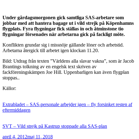
Under gårdagsmorgonen gick samtliga SAS-arbetare som
jobbar med att hantera bagage ut i vild strejk på Köpenhamns
flygplats. Fyra flygningar fick ställas in och åtminstone tio
flygningar försenades när arbetarna gick på fackligt möte.
Konflikten grundar sig i missnöje gällande löner och arbetstid.
Arbetarna återgick till arbetet igen klockan 11.20.
Bild: Utdrag från texten ”Världens alla slavar vakna”, som är Jacob
Brantings tolkning av en engelsk text skriven av
fackföreningskämpen Joe Hill. Uppenbarligen kan även flygplan
stoppas..
Källor:
Extrabladet – SAS-personale arbejder igen – fly forsinket resten af
eftermiddagen
SVT –
Vild strejk på Kastrup stoppade alla SAS-plan
Publicerat
april 4, 2012
maj 11, 2018