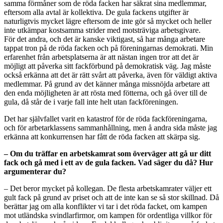
samma förmåner som de röda facken har säkrat sina medlemmar,
eftersom alla avtal är kollektiva. De gula fackens utgifter är
naturligtvis mycket lägre eftersom de inte gör så mycket och heller
inte utkämpar kostsamma strider med motsträviga arbetsgivare.
För det andra, och det är kanske viktigast, så har många arbetare
tappat tron på de röda facken och på föreningarnas demokrati. Min
erfarenhet från arbetsplatserna är att nästan ingen tror att det är
möjligt att påverka sitt fackförbund på demokratisk väg. Jag måste
också erkänna att det är rätt svårt att påverka, även för väldigt aktiva
medlemmar. På grund av det känner många missnöjda arbetare att
den enda möjligheten är att rösta med fötterna, och gå över till de
gula, då står de i varje fall inte helt utan fackföreningen.
Det har självfallet varit en katastrof för de röda fackföreningarna,
och för arbetarklassens sammanhållning, men å andra sida måste jag
erkänna att konkurrensen har fått de röda facken att skärpa sig.
– Om du träffar en arbetskamrat som överväger att gå ur ditt
fack och gå med i ett av de gula facken. Vad säger du då? Hur
argumenterar du?
– Det beror mycket på kollegan. De flesta arbetskamrater väljer ett
gult fack på grund av priset och att de inte kan se så stor skillnad. Då
berättar jag om alla konflikter vi tar i det röda facket, om kampen
mot utländska svindlarfirmor, om kampen för ordentliga villkor för