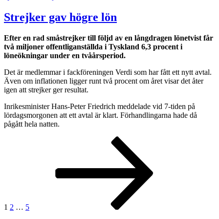
Strejker gav högre lön
Efter en rad småstrejker till följd av en långdragen lönetvist får
två miljoner offentliganställda i Tyskland 6,3 procent i
löneökningar under en tvåårsperiod.
Det är medlemmar i fackföreningen Verdi som har fått ett nytt avtal.
Även om inflationen ligger runt två procent om året visar det åter
igen att strejker ger resultat.
Inrikesminister Hans-Peter Friedrich meddelade vid 7-tiden på
lördagsmorgonen att ett avtal är klart. Förhandlingarna hade då
pågått hela natten.
Sidnumrering
Sida
Sida
Sida
Nästa
sida
för
inlägg
1
2
…
5