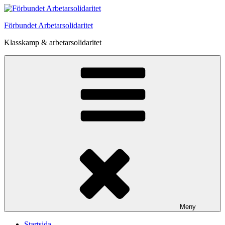
Hoppa
till
Förbundet Arbetarsolidaritet
innehåll
Klasskamp & arbetarsolidaritet
Meny
Startsida