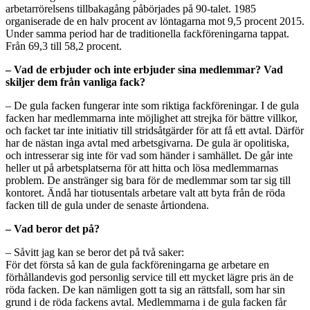
arbetarrörelsens tillbakagång påbörjades på 90-talet. 1985
organiserade de en halv procent av löntagarna mot 9,5 procent 2015.
Under samma period har de traditionella fackföreningarna tappat.
Från 69,3 till 58,2 procent.
– Vad de erbjuder och inte erbjuder sina medlemmar? Vad
skiljer dem från vanliga fack?
– De gula facken fungerar inte som riktiga fackföreningar. I de gula
facken har medlemmarna inte möjlighet att strejka för bättre villkor,
och facket tar inte initiativ till stridsåtgärder för att få ett avtal. Därför
har de nästan inga avtal med arbetsgivarna. De gula är opolitiska,
och intresserar sig inte för vad som händer i samhället. De går inte
heller ut på arbetsplatserna för att hitta och lösa medlemmarnas
problem. De anstränger sig bara för de medlemmar som tar sig till
kontoret. Ändå har tiotusentals arbetare valt att byta från de röda
facken till de gula under de senaste årtiondena.
– Vad beror det på?
– Såvitt jag kan se beror det på två saker:
För det första så kan de gula fackföreningarna ge arbetare en
förhållandevis god personlig service till ett mycket lägre pris än de
röda facken. De kan nämligen gott ta sig an rättsfall, som har sin
grund i de röda fackens avtal. Medlemmarna i de gula facken får