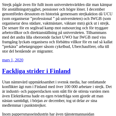
Strejk pågår även för fullt inom universitetsvärlden där man kämpar
för anställningstrygghet, pensioner och högre löner. I december
genomfördes dessutom en historisk gemensam strejkaktion då UCU
(som organiserar ”professional ” på universiteten) och IWGB (som
organiserar dess städare, vaktmästare, väktare mm) gick ut i strejk.
De senare för en seglivad kamp mot outsourcing och för tryggare
arbetsvillkor och direktanställning på universiteten. Tillsammans
med det andra lilla oberoende facket UWO har IWGB med viss
framgång lyckats organisera och förbättra villkor för en rad så kallat
”prekära” arbetargrupper såsom cykelbud, Uberchauförer, ofta till
stor del bestående av migranter.
Publicerat
mars 1, 2020
Fackliga strider i Finland
Utan nämnvärd uppmärksamhet i svensk media, har omfattande
konflikter ägt rum i Finland med över 100 000 arbetare i strejk. Det
är industri- och pappersfacken som stått för de största varslen men
även Elektrikerna hade en egen tvistefråga som gjorde att man
nästan samtidigt, i början av december, tog ut delar av sina
medlemmar i punktstrejker.
Inom pappersmasseindustrin har även tjänstemannasidan