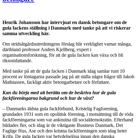
Henrik Johansson har intervjuat en dansk betongare om de
gula fackens ställning i Danmark med tanke på att vi riskerar
samma utveckling här.
Om stridsåtgärdsutredningens förslag blir verklighet varnar många,
däribland professor Anders Kjellberg, expert i
organisationsforskning, för att de gula facken kan växa och bli
riksomfattande.
Med tanke på att de gula facken i Danmark idag samlar runt 10
procent av löntagarna passade jag på att ställa några frågor till Jakob
Mathiassen, fackligt aktiv betongarbetare och författare.
Kan du börja med att berätta om de beskriva hur de gula
fackföreningarna bakgrund och hur de växt?
– Danmarks äldsta gula fackförbund, Kristelig Fagforening,
grundades 1931 som en opolitisk förening, i motsättning till de röda
fackföreningarna som var anknutna till socialdemokratin. Efterhand
bildades fler, och idag är de viktigaste Business Danmark, Det
Faglige Hus, Ase och den kristna fackföreningen som idag heter
Krifa. De gula facken var betydelselösa innan den danska