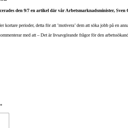
rades den 9/7 en artikel där vår Arbetsmarknadsminister, Sven Ott
der kortare perioder, detta för att ’motivera’ dem att söka jobb på en a
mmenterar med att – Det är livsavgörande frågor för den arbetssökande. 
*