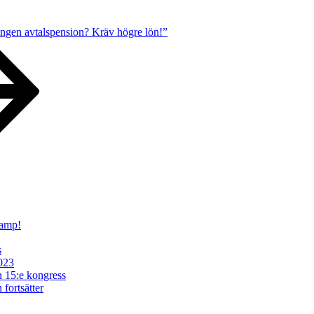
Ingen avtalspension? Kräv högre lön!”
kamp!
s
2023
in 15:e kongress
fortsätter