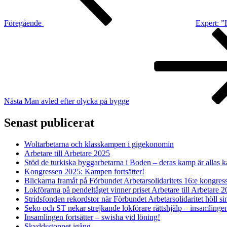
Föregående
Expert: ”
Nästa
inlägg
Nästa
Man avled efter olycka på bygge
Senast publicerat
Woltarbetarna och klasskampen i gigekonomin
Arbetare till Arbetare 2025
Stöd de turkiska byggarbetarna i Boden – deras kamp är allas 
Kongressen 2025: Kampen fortsätter!
Blickarna framåt på Förbundet Arbetarsolidaritets 16:e kongres
Lokförarna på pendeltåget vinner priset Arbetare till Arbetare 
Stridsfonden rekordstor när Förbundet Arbetarsolidaritet höll s
Seko och ST nekar strejkande lokförare rättshjälp – insamlingen 
Insamlingen fortsätter – swisha vid löning!
Skyddsstoppet igång