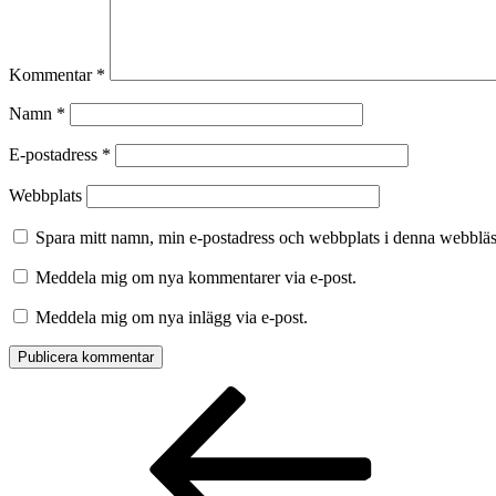
Kommentar
*
Namn
*
E-postadress
*
Webbplats
Spara mitt namn, min e-postadress och webbplats i denna webbläsa
Meddela mig om nya kommentarer via e-post.
Meddela mig om nya inlägg via e-post.
Inläggsnavigering
Föregående
inlägg