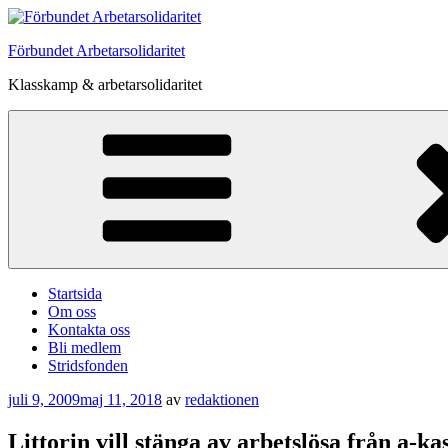
Hoppa
till
Förbundet Arbetarsolidaritet
innehåll
Klasskamp & arbetarsolidaritet
Startsida
Om oss
Kontakta oss
Bli medlem
Stridsfonden
Publicerat
juli 9, 2009
maj 11, 2018
av
redaktionen
Littorin vill stänga av arbetslösa från a-ka