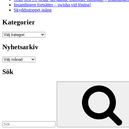
Insamlingen fortsätter – swisha vid löning!
Skyddsstoppet igång
Kategorier
Kategorier
Nyhetsarkiv
Nyhetsarkiv
Sök
Sök
efter: