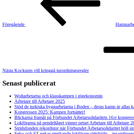
Föregående
Hamnarbet
Nästa
inlägg
Nästa
Kockums vill kringgå turordningsregler
Senast publicerat
Woltarbetarna och klasskampen i gigekonomin
Arbetare till Arbetare 2025
Stöd de turkiska byggarbetarna i Boden – deras kamp är allas 
Kongressen 2025: Kampen fortsätter!
Blickarna framåt på Förbundet Arbetarsolidaritets 16:e kongres
Lokförarna på pendeltåget vinner priset Arbetare till Arbetare 
Stridsfonden rekordstor när Förbundet Arbetarsolidaritet höll s
Seko och ST nekar strejkande lokförare rättshjälp – insamlingen 