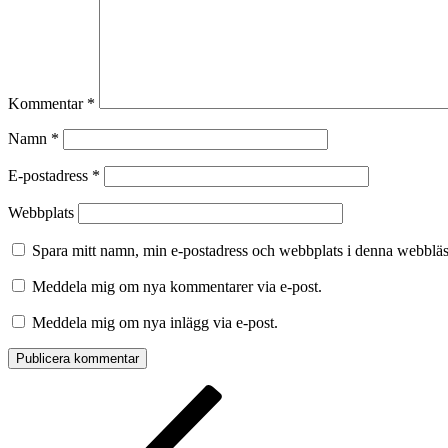
Kommentar
*
Namn
*
E-postadress
*
Webbplats
Spara mitt namn, min e-postadress och webbplats i denna webbläsa
Meddela mig om nya kommentarer via e-post.
Meddela mig om nya inlägg via e-post.
Inläggsnavigering
Föregående
inlägg