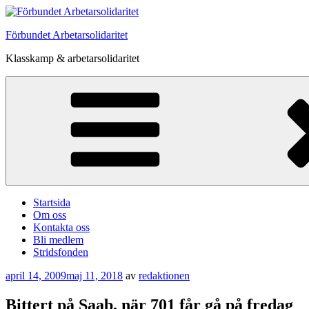
Hoppa
till
Förbundet Arbetarsolidaritet
innehåll
Klasskamp & arbetarsolidaritet
Startsida
Om oss
Kontakta oss
Bli medlem
Stridsfonden
Publicerat
april 14, 2009
maj 11, 2018
av
redaktionen
Bittert på Saab, när 701 får gå på fredag