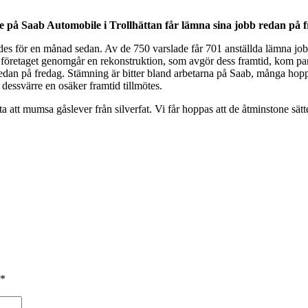
ade på Saab Automobile i Trollhättan får lämna sina jobb redan på 
des för en månad sedan. Av de 750 varslade får 701 anställda lämna job
 företaget genomgår en rekonstruktion, som avgör dess framtid, kom par
 redan på fredag. Stämning är bitter bland arbetarna på Saab, många hop
 dessvärre en osäker framtid tillmötes.
tta att mumsa gåslever från silverfat. Vi får hoppas att de åtminstone sä
*