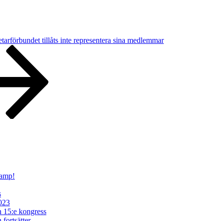
arförbundet tillåts inte representera sina medlemmar
kamp!
s
2023
in 15:e kongress
fortsätter