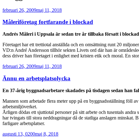
Publicerat
februari 26, 2009
maj 11, 2018
Måleriföretag fortfarande i blockad
Andrés Måleri i Uppsala är sedan tre år tillbaka försatt i blocka
Företaget har ett trettiotal anställda och en omsättning runt 20 miljoner
VD:n André Andersson tillhör sekten Livets ord där han är områdesledar
dess driver han företaget i enlighet med kristen etik och moral. En sto
Publicerat
februari 26, 2009
maj 11, 2018
Ännu en arbetsplatsolycka
En 37-årig byggnadsarbetare skadades på tisdagen sedan han fall
Mannen som arbetade flera meter upp på en byggnadsställning föll a
arbetsmiljöverket.
Årligen dödas ett sjuttiotal personer på sitt arbete och tusentals and
har tvingats till stora neddragningar då de statliga anslagen minskat. 
farligare arbetsplatser.
Publicerat
augusti 13, 0200
maj 8, 2018