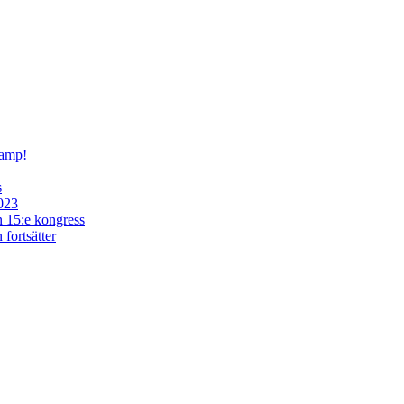
kamp!
s
2023
in 15:e kongress
fortsätter