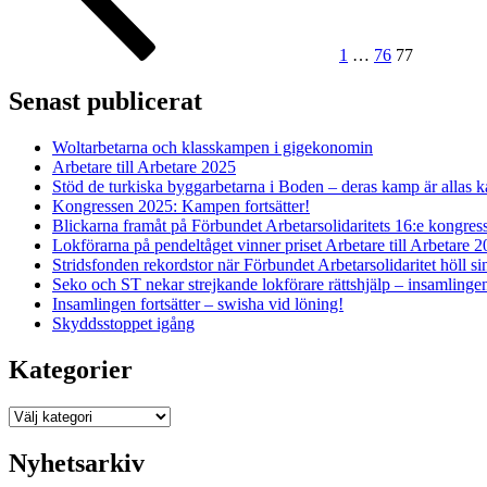
1
…
76
77
Senast publicerat
Woltarbetarna och klasskampen i gigekonomin
Arbetare till Arbetare 2025
Stöd de turkiska byggarbetarna i Boden – deras kamp är allas 
Kongressen 2025: Kampen fortsätter!
Blickarna framåt på Förbundet Arbetarsolidaritets 16:e kongres
Lokförarna på pendeltåget vinner priset Arbetare till Arbetare 
Stridsfonden rekordstor när Förbundet Arbetarsolidaritet höll s
Seko och ST nekar strejkande lokförare rättshjälp – insamlingen 
Insamlingen fortsätter – swisha vid löning!
Skyddsstoppet igång
Kategorier
Kategorier
Nyhetsarkiv