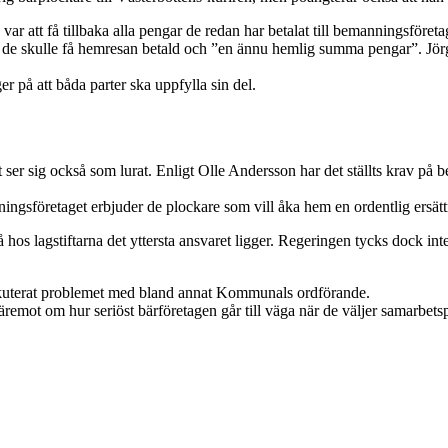
r att få tillbaka alla pengar de redan har betalat till bemanningsföre
tt de skulle få hemresan betald och ”en ännu hemlig summa pengar”.
r på att båda parter ska uppfylla sin del.
r sig också som lurat. Enligt Olle Andersson har det ställts krav på be
ningsföretaget erbjuder de plockare som vill åka hem en ordentlig ersättni
hos lagstiftarna det yttersta ansvaret ligger. Regeringen tycks dock inte
iskuterat problemet med bland annat Kommunals ordförande.
remot om hur seriöst bärföretagen går till väga när de väljer samarbetsp