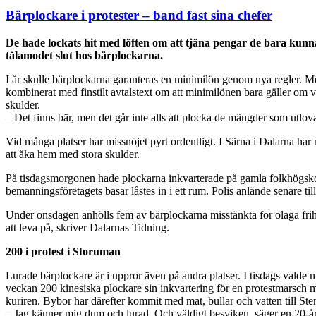
Bärplockare i protester – band fast sina chefer
De hade lockats hit med löften om att tjäna pengar de bara kunna
tålamodet slut hos bärplockarna.
I år skulle bärplockarna garanteras en minimilön genom nya regler. Men
kombinerat med finstilt avtalstext om att minimilönen bara gäller om v
skulder.
– Det finns bär, men det går inte alls att plocka de mängder som utlova
Vid många platser har missnöjet pyrt ordentligt. I Särna i Dalarna har 
att åka hem med stora skulder.
På tisdagsmorgonen hade plockarna inkvarterade på gamla folkhögskol
bemanningsföretagets basar låstes in i ett rum. Polis anlände senare ti
Under onsdagen anhölls fem av bärplockarna misstänkta för olaga frihe
att leva på, skriver Dalarnas Tidning.
200 i protest i Storuman
Lurade bärplockare är i uppror även på andra platser. I tisdags valde
veckan 200 kinesiska plockare sin inkvartering för en protestmarsch 
kuriren. Bybor har därefter kommit med mat, bullar och vatten till Ste
– Jag känner mig dum och lurad. Och väldigt besviken, säger en 20-årig