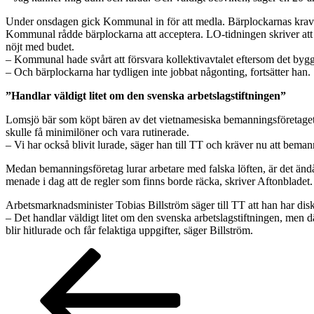
Under onsdagen gick Kommunal in för att medla. Bärplockarnas krav va
Kommunal rådde bärplockarna att acceptera. LO-tidningen skriver a
nöjt med budet.
– Kommunal hade svårt att försvara kollektivavtalet eftersom det bygge
– Och bärplockarna har tydligen inte jobbat någonting, fortsätter han.
”Handlar väldigt litet om den svenska arbetslagstiftningen”
Lomsjö bär som köpt bären av det vietnamesiska bemanningsföretaget se
skulle få minimilöner och vara rutinerade.
– Vi har också blivit lurade, säger han till TT och kräver nu att beman
Medan bemanningsföretag lurar arbetare med falska löften, är det ändå 
menade i dag att de regler som finns borde räcka, skriver Aftonbladet.
Arbetsmarknadsminister Tobias Billström säger till TT att han har d
– Det handlar väldigt litet om den svenska arbetslagstiftningen, men dä
blir hitlurade och får felaktiga uppgifter, säger Billström.
Sidnumrering
Föregående
Sida
Sida
Sida
sida
för
inlägg