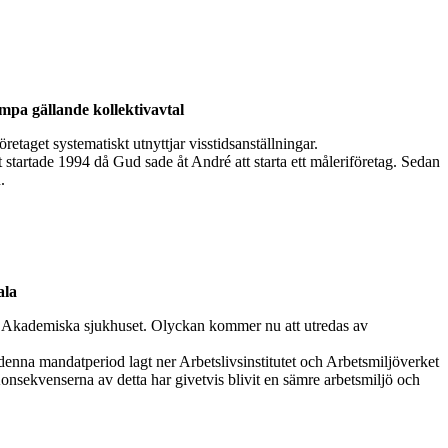
ämpa gällande kollektivavtal
retaget systematiskt utnyttjar visstidsanställningar.
 startade 1994 då Gud sade åt André att starta ett måleriföretag. Sedan
.
ala
l Akademiska sjukhuset. Olyckan kommer nu att utredas av
 denna mandatperiod lagt ner Arbetslivsinstitutet och Arbetsmiljöverket
 Konsekvenserna av detta har givetvis blivit en sämre arbetsmiljö och