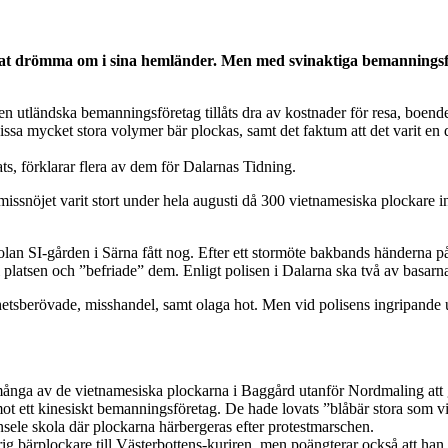
t drömma om i sina hemländer. Men med svinaktiga bemanningsföreta
 utländska bemanningsföretag tillåts dra av kostnader för resa, boende, 
issa mycket stora volymer bär plockas, samt det faktum att det varit en 
ts, förklarar flera av dem för Dalarnas Tidning.
missnöjet varit stort under hela augusti då 300 vietnamesiska plockare i
an SI-gården i Särna fått nog. Efter ett stormöte bakbands händerna p
ll platsen och ”befriade” dem. Enligt polisen i Dalarna ska två av basar
tsberövade, misshandel, samt olaga hot. Men vid polisens ingripande upp
 många av de vietnamesiska plockarna i Baggård utanför Nordmaling att g
mot ett kinesiskt bemanningsföretag. De hade lovats ”blåbär stora som
nsele skola där plockarna härbergeras efter protestmarschen.
 bärplockare till Västerbottens-kuriren, men poängterar också att han s