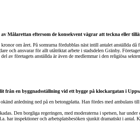
d av Målarettan eftersom de konsekvent vägrar att teckna eller till
 kronor om året. På somrarna fördubblas näst intill antalet anställda då fö
e och ansvarar för allt utåtriktat arbete i stadsdelen Gränby. Företaget
r del av företagets anställda är även de medlemmar i den religiösa sekten
it från en byggnadsställning vid ett bygge på klockargatan i Upps
v okänd anledning ned på en betongplatta. Han fördes med ambulans til
ra skadas. Den borgliga regeringen, med moderaterna i spetsen, har under
Bl.a. har inspektioner och arbetsplatsbesöken sjunkit dramatiskt i antal.