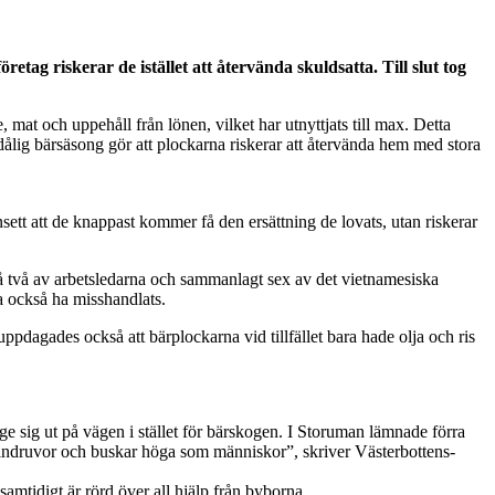
g riskerar de istället att återvända skuldsatta. Till slut tog
mat och uppehåll från lönen, vilket har utnyttjats till max. Detta
dålig bärsäsong gör att plockarna riskerar att återvända hem med stora
nsett att de knappast kommer få den ersättning de lovats, utan riskerar
å två av arbetsledarna och sammanlagt sex av det vietnamesiska
na också ha misshandlats.
dagades också att bärplockarna vid tillfället bara hade olja och ris
e sig ut på vägen i stället för bärskogen. I Storuman lämnade förra
 vindruvor och buskar höga som människor”, skriver Västerbottens-
amtidigt är rörd över all hjälp från byborna.