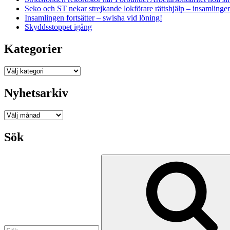
Seko och ST nekar strejkande lokförare rättshjälp – insamlingen 
Insamlingen fortsätter – swisha vid löning!
Skyddsstoppet igång
Kategorier
Kategorier
Nyhetsarkiv
Nyhetsarkiv
Sök
Sök
efter: