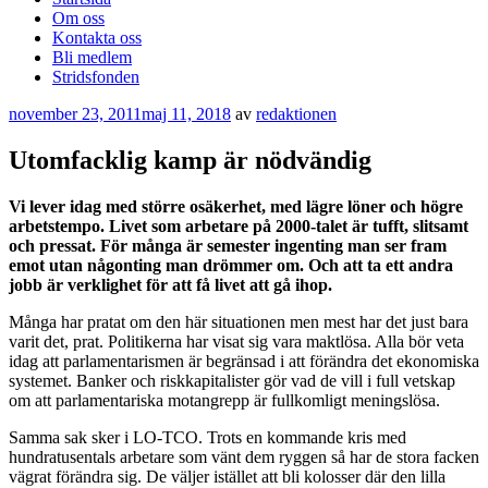
Om oss
Kontakta oss
Bli medlem
Stridsfonden
Publicerat
november 23, 2011
maj 11, 2018
av
redaktionen
Utomfacklig kamp är nödvändig
Vi lever idag med större osäkerhet, med lägre löner och högre
arbetstempo. Livet som arbetare på 2000-talet är tufft, slitsamt
och pressat. För många är semester ingenting man ser fram
emot utan någonting man drömmer om. Och att ta ett andra
jobb är verklighet för att få livet att gå ihop.
Många har pratat om den här situationen men mest har det just bara
varit det, prat. Politikerna har visat sig vara maktlösa. Alla bör veta
idag att parlamentarismen är begränsad i att förändra det ekonomiska
systemet. Banker och riskkapitalister gör vad de vill i full vetskap
om att parlamentariska motangrepp är fullkomligt meningslösa.
Samma sak sker i LO-TCO. Trots en kommande kris med
hundratusentals arbetare som vänt dem ryggen så har de stora facken
vägrat förändra sig. De väljer istället att bli kolosser där den lilla