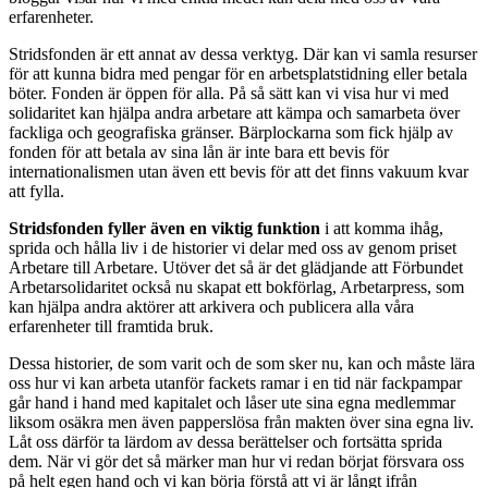
erfarenheter.
Stridsfonden är ett annat av dessa verktyg. Där kan vi samla resurser
för att kunna bidra med pengar för en arbetsplatstidning eller betala
böter. Fonden är öppen för alla. På så sätt kan vi visa hur vi med
solidaritet kan hjälpa andra arbetare att kämpa och samarbeta över
fackliga och geografiska gränser. Bärplockarna som fick hjälp av
fonden för att betala av sina lån är inte bara ett bevis för
internationalismen utan även ett bevis för att det finns vakuum kvar
att fylla.
Stridsfonden fyller även en viktig funktion
i att komma ihåg,
sprida och hålla liv i de historier vi delar med oss av genom priset
Arbetare till Arbetare. Utöver det så är det glädjande att Förbundet
Arbetarsolidaritet också nu skapat ett bokförlag, Arbetarpress, som
kan hjälpa andra aktörer att arkivera och publicera alla våra
erfarenheter till framtida bruk.
Dessa historier, de som varit och de som sker nu, kan och måste lära
oss hur vi kan arbeta utanför fackets ramar i en tid när fackpampar
går hand i hand med kapitalet och låser ute sina egna medlemmar
liksom osäkra men även papperslösa från makten över sina egna liv.
Låt oss därför ta lärdom av dessa berättelser och fortsätta sprida
dem. När vi gör det så märker man hur vi redan börjat försvara oss
på helt egen hand och vi kan börja förstå att vi är långt ifrån