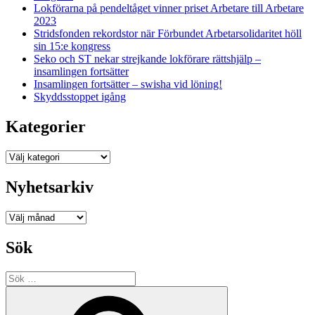
Lokförarna på pendeltåget vinner priset Arbetare till Arbetare
2023
Stridsfonden rekordstor när Förbundet Arbetarsolidaritet höll
sin 15:e kongress
Seko och ST nekar strejkande lokförare rättshjälp –
insamlingen fortsätter
Insamlingen fortsätter – swisha vid löning!
Skyddsstoppet igång
Kategorier
Kategorier
Nyhetsarkiv
Nyhetsarkiv
Sök
Sök
efter:
Sök