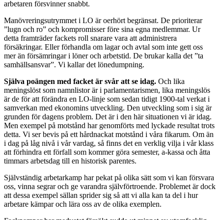
arbetaren försvinner snabbt.
Manövreringsutrymmet i LO är oerhört begränsat. De prioriterar
”lugn och ro” och kompromisser före sina egna medlemmar. Ur
detta framträder fackets roll snarare vara att administrera
försäkringar. Eller förhandla om lagar och avtal som inte gett oss
mer än försämringar i löner och arbetstid. De brukar kalla det ”ta
samhällsansvar”. Vi kallar det lönedumpning.
Själva poängen med facket är svår att se idag.
Och lika
meningslöst som namnlistor är i parlamentarismen, lika meningslös
är de för att förändra en LO-linje som sedan tidigt 1900-tal verkat i
samverkan med ekonomins utveckling. Den utveckling som i sig är
grunden för dagens problem. Det är i den här situationen vi är idag.
Men exempel på motstånd har genomförts med lyckade resultat trots
detta. Vi ser bevis på ett hårdnackat motstånd i våra fikarum. Om än
i dag på låg nivå i vår vardag, så finns det en verklig vilja i vår klass
att förhindra ett förfall som kommer göra semester, a-kassa och åtta
timmars arbetsdag till en historisk parentes.
Självständig arbetarkamp har pekat på olika sätt som vi kan försvara
oss, vinna segrar och ge varandra självförtroende. Problemet är dock
att dessa exempel sällan sprider sig så att vi alla kan ta del i hur
arbetare kämpar och lära oss av de olika exemplen.