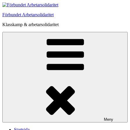
Hoppa
till
Förbundet Arbetarsolidaritet
innehåll
Klasskamp & arbetarsolidaritet
Meny
Startsida