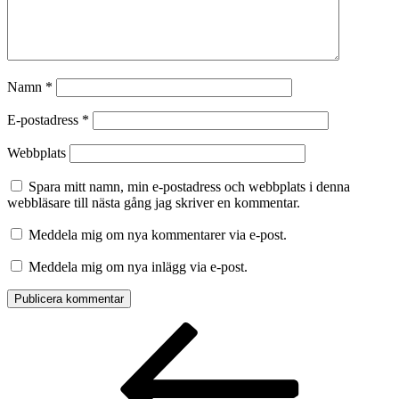
Namn
*
E-postadress
*
Webbplats
Spara mitt namn, min e-postadress och webbplats i denna
webbläsare till nästa gång jag skriver en kommentar.
Meddela mig om nya kommentarer via e-post.
Meddela mig om nya inlägg via e-post.
Inläggsnavigering
Föregående
inlägg