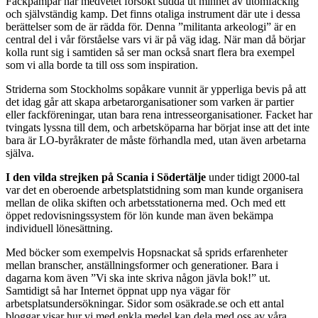
Fackpampar har medvetet försökt sudda ut minnet av utomfacklig
och självständig kamp. Det finns otaliga instrument där ute i dessa
berättelser som de är rädda för. Denna ”militanta arkeologi” är en
central del i vår förståelse vars vi är på väg idag. När man då börjar
kolla runt sig i samtiden så ser man också snart flera bra exempel
som vi alla borde ta till oss som inspiration.
Striderna som Stockholms sopåkare vunnit är ypperliga bevis på att
det idag går att skapa arbetarorganisationer som varken är partier
eller fackföreningar, utan bara rena intresseorganisationer. Facket har
tvingats lyssna till dem, och arbetsköparna har börjat inse att det inte
bara är LO-byråkrater de måste förhandla med, utan även arbetarna
själva.
I den vilda strejken på Scania i Södertälje
under tidigt 2000-tal
var det en oberoende arbetsplatstidning som man kunde organisera
mellan de olika skiften och arbetsstationerna med. Och med ett
öppet redovisningssystem för lön kunde man även bekämpa
individuell lönesättning.
Med böcker som exempelvis Hopsnackat så sprids erfarenheter
mellan branscher, anställningsformer och generationer. Bara i
dagarna kom även ”Vi ska inte skriva någon jävla bok!” ut.
Samtidigt så har Internet öppnat upp nya vägar för
arbetsplatsundersökningar. Sidor som osäkrade.se och ett antal
bloggar visar hur vi med enkla medel kan dela med oss av våra