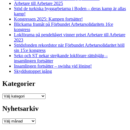
Arbetare till Arbetare 2025
Stöd de turkiska byggarbetarna i Boden – deras kamp är allas
kamp!
Kongressen 2025: Kampen fortsätter!
Blickarna framåt på Förbundet Arbetarsolidaritets 16:e
kongress
Lokförarna på pendeltåget vinner priset Arbetare till Arbetare
2023
Stridsfonden rekordstor när Förbundet Arbetarsolidaritet höll
sin 15:e kongress
Seko och ST nekar strejkande lokförare rättshjälp –
insamlingen fortsätter
Insamlingen fortsätter – swisha vid löning!
Skyddsstoppet igång
Kategorier
Kategorier
Nyhetsarkiv
Nyhetsarkiv