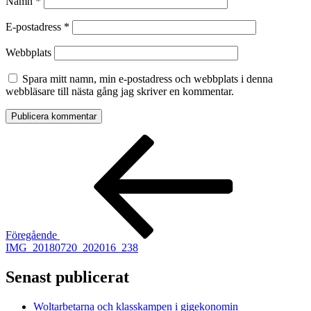
Namn
*
E-postadress
*
Webbplats
Spara mitt namn, min e-postadress och webbplats i denna
webbläsare till nästa gång jag skriver en kommentar.
Inläggsnavigering
Föregående
inlägg
Föregående
IMG_20180720_202016_238
Senast publicerat
Woltarbetarna och klasskampen i gigekonomin