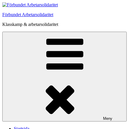
Hoppa
till
Förbundet Arbetarsolidaritet
innehåll
Klasskamp & arbetarsolidaritet
Meny
Startsida