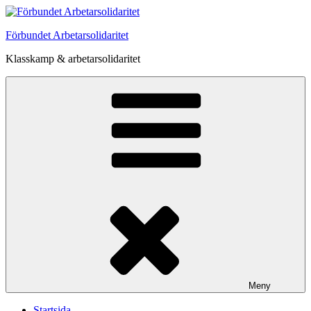
Hoppa
till
Förbundet Arbetarsolidaritet
innehåll
Klasskamp & arbetarsolidaritet
Meny
Startsida