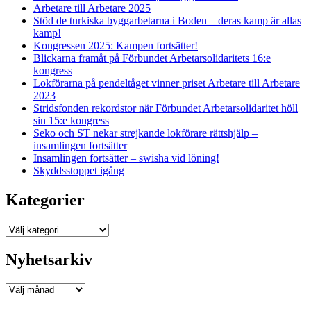
Arbetare till Arbetare 2025
Stöd de turkiska byggarbetarna i Boden – deras kamp är allas
kamp!
Kongressen 2025: Kampen fortsätter!
Blickarna framåt på Förbundet Arbetarsolidaritets 16:e
kongress
Lokförarna på pendeltåget vinner priset Arbetare till Arbetare
2023
Stridsfonden rekordstor när Förbundet Arbetarsolidaritet höll
sin 15:e kongress
Seko och ST nekar strejkande lokförare rättshjälp –
insamlingen fortsätter
Insamlingen fortsätter – swisha vid löning!
Skyddsstoppet igång
Kategorier
Kategorier
Nyhetsarkiv
Nyhetsarkiv