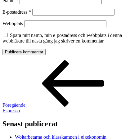
Namn
*
E-postadress
*
Webbplats
Spara mitt namn, min e-postadress och webbplats i denna
webbläsare till nästa gång jag skriver en kommentar.
Inläggsnavigering
Föregående
inlägg
Föregående
Espresso
Senast publicerat
Woltarbetarna och klasskampen i gigekonomin