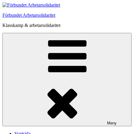
Hoppa
till
Förbundet Arbetarsolidaritet
innehåll
Klasskamp & arbetarsolidaritet
Meny
Startsida