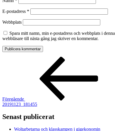
Namn
*
E-postadress
*
Webbplats
Spara mitt namn, min e-postadress och webbplats i denna
webbläsare till nästa gång jag skriver en kommentar.
Inläggsnavigering
Föregående
inlägg
Föregående
20191123_181455
Senast publicerat
Woltarbetarna och klasskampen i gigekonomin