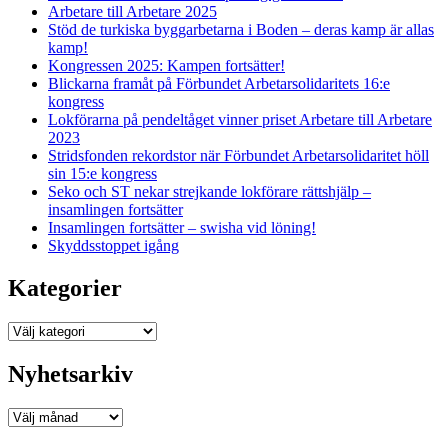
Arbetare till Arbetare 2025
Stöd de turkiska byggarbetarna i Boden – deras kamp är allas
kamp!
Kongressen 2025: Kampen fortsätter!
Blickarna framåt på Förbundet Arbetarsolidaritets 16:e
kongress
Lokförarna på pendeltåget vinner priset Arbetare till Arbetare
2023
Stridsfonden rekordstor när Förbundet Arbetarsolidaritet höll
sin 15:e kongress
Seko och ST nekar strejkande lokförare rättshjälp –
insamlingen fortsätter
Insamlingen fortsätter – swisha vid löning!
Skyddsstoppet igång
Kategorier
Kategorier
Nyhetsarkiv
Nyhetsarkiv