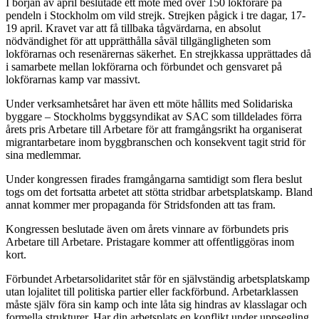
I början av april beslutade ett möte med över 150 lokförare på
pendeln i Stockholm om vild strejk. Strejken pågick i tre dagar, 17-
19 april. Kravet var att få tillbaka tågvärdarna, en absolut
nödvändighet för att upprätthålla såväl tillgängligheten som
lokförarnas och resenärernas säkerhet. En strejkkassa upprättades då
i samarbete mellan lokförarna och förbundet och gensvaret på
lokförarnas kamp var massivt.
Under verksamhetsåret har även ett möte hållits med Solidariska
byggare – Stockholms byggsyndikat av SAC som tilldelades förra
årets pris Arbetare till Arbetare för att framgångsrikt ha organiserat
migrantarbetare inom byggbranschen och konsekvent tagit strid för
sina medlemmar.
Under kongressen firades framgångarna samtidigt som flera beslut
togs om det fortsatta arbetet att stötta stridbar arbetsplatskamp. Bland
annat kommer mer propaganda för Stridsfonden att tas fram.
Kongressen beslutade även om årets vinnare av förbundets pris
Arbetare till Arbetare. Pristagare kommer att offentliggöras inom
kort.
Förbundet Arbetarsolidaritet står för en självständig arbetsplatskamp
utan lojalitet till politiska partier eller fackförbund. Arbetarklassen
måste själv föra sin kamp och inte låta sig hindras av klasslagar och
formella strukturer. Har din arbetsplats en konflikt under uppsegling