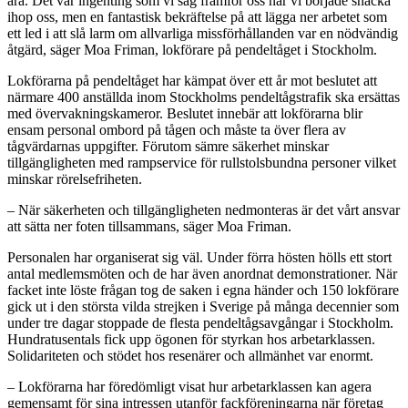
ära. Det var ingenting som vi såg framför oss när vi började snacka
ihop oss, men en fantastisk bekräftelse på att lägga ner arbetet som
ett led i att slå larm om allvarliga missförhållanden var en nödvändig
åtgärd, säger Moa Friman, lokförare på pendeltåget i Stockholm.
Lokförarna på pendeltåget har kämpat över ett år mot beslutet att
närmare 400 anställda inom Stockholms pendeltågstrafik ska ersättas
med övervakningskameror. Beslutet innebär att lokförarna blir
ensam personal ombord på tågen och måste ta över flera av
tågvärdarnas uppgifter. Förutom sämre säkerhet minskar
tillgängligheten med rampservice för rullstolsbundna personer vilket
minskar rörelsefriheten.
– När säkerheten och tillgängligheten nedmonteras är det vårt ansvar
att sätta ner foten tillsammans, säger Moa Friman.
Personalen har organiserat sig väl. Under förra hösten hölls ett stort
antal medlemsmöten och de har även anordnat demonstrationer. När
facket inte löste frågan tog de saken i egna händer och 150 lokförare
gick ut i den största vilda strejken i Sverige på många decennier som
under tre dagar stoppade de flesta pendeltågsavgångar i Stockholm.
Hundratusentals fick upp ögonen för styrkan hos arbetarklassen.
Solidariteten och stödet hos resenärer och allmänhet var enormt.
– Lokförarna har föredömligt visat hur arbetarklassen kan agera
gemensamt för sina intressen utanför fackföreningarna när företag