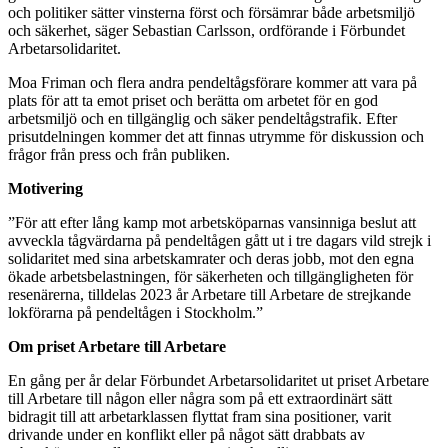
och politiker sätter vinsterna först och försämrar både arbetsmiljö
och säkerhet, säger Sebastian Carlsson, ordförande i Förbundet
Arbetarsolidaritet.
Moa Friman och flera andra pendeltågsförare kommer att vara på
plats för att ta emot priset och berätta om arbetet för en god
arbetsmiljö och en tillgänglig och säker pendeltågstrafik. Efter
prisutdelningen kommer det att finnas utrymme för diskussion och
frågor från press och från publiken.
Motivering
”För att efter lång kamp mot arbetsköparnas vansinniga beslut att
avveckla tågvärdarna på pendeltågen gått ut i tre dagars vild strejk i
solidaritet med sina arbetskamrater och deras jobb, mot den egna
ökade arbetsbelastningen, för säkerheten och tillgängligheten för
resenärerna, tilldelas 2023 år Arbetare till Arbetare de strejkande
lokförarna på pendeltågen i Stockholm.”
Om priset Arbetare till Arbetare
En gång per år delar Förbundet Arbetarsolidaritet ut priset Arbetare
till Arbetare till någon eller några som på ett extraordinärt sätt
bidragit till att arbetarklassen flyttat fram sina positioner, varit
drivande under en konflikt eller på något sätt drabbats av