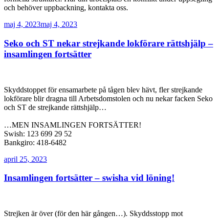
och behöver uppbackning, kontakta oss.
Publicerat
maj 4, 2023
maj 4, 2023
Seko och ST nekar strejkande lokförare rättshjälp –
insamlingen fortsätter
Skyddstoppet för ensamarbete på tågen blev hävt, fler strejkande
lokförare blir dragna till Arbetsdomstolen och nu nekar facken Seko
och ST de strejkande rättshjälp…
…MEN INSAMLINGEN FORTSÄTTER!
Swish: 123 699 29 52
Bankgiro: 418-6482
Publicerat
april 25, 2023
Insamlingen fortsätter – swisha vid löning!
Strejken är över (för den här gången…). Skyddsstopp mot