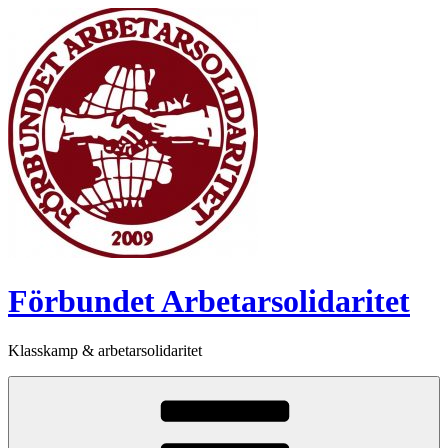
Hoppa
till
innehåll
Förbundet Arbetarsolidaritet
Klasskamp & arbetarsolidaritet