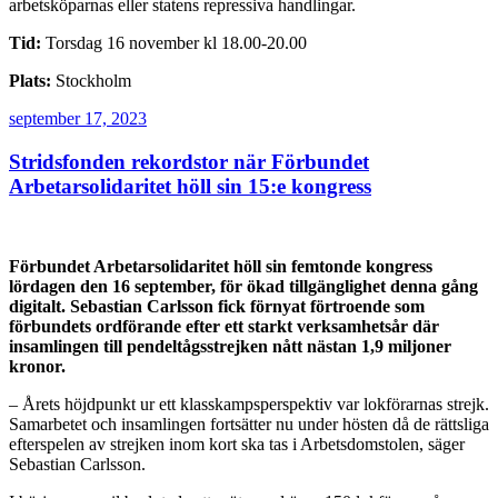
arbetsköparnas eller statens repressiva handlingar.
Tid:
Torsdag 16 november kl 18.00-20.00
Plats:
Stockholm
Publicerat
september 17, 2023
Stridsfonden rekordstor när Förbundet
Arbetarsolidaritet höll sin 15:e kongress
Förbundet Arbetarsolidaritet höll sin femtonde kongress
lördagen den 16 september, för ökad tillgänglighet denna gång
digitalt. Sebastian Carlsson fick förnyat förtroende som
förbundets ordförande efter ett starkt verksamhetsår där
insamlingen till pendeltågsstrejken nått nästan 1,9 miljoner
kronor.
– Årets höjdpunkt ur ett klasskampsperspektiv var lokförarnas strejk.
Samarbetet och insamlingen fortsätter nu under hösten då de rättsliga
efterspelen av strejken inom kort ska tas i Arbetsdomstolen, säger
Sebastian Carlsson.