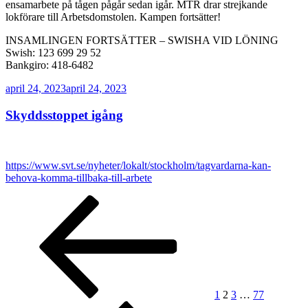
ensamarbete på tågen pågår sedan igår. MTR drar strejkande
lokförare till Arbetsdomstolen. Kampen fortsätter!
INSAMLINGEN FORTSÄTTER – SWISHA VID LÖNING
Swish: 123 699 29 52
Bankgiro: 418-6482
Publicerat
april 24, 2023
april 24, 2023
Skyddsstoppet igång
https://www.svt.se/nyheter/lokalt/stockholm/tagvardarna-kan-
behova-komma-tillbaka-till-arbete
Sidnumrering
Föregående
Sida
Sida
Sida
Sida
Nästa
sida
sida
för
inlägg
1
2
3
…
77